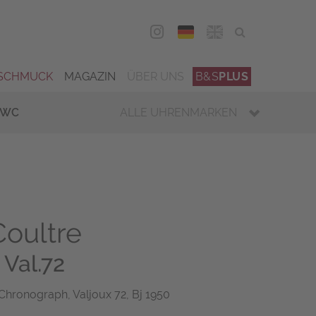
DEU
ENG
SCHMUCK
MAGAZIN
ÜBER UNS
B&S
PLUS
IWC
ALLE UHRENMARKEN
oultre
Val.72
Chronograph, Valjoux 72, Bj 1950