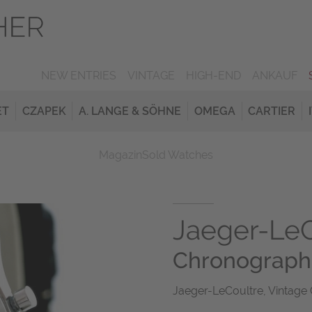
NEW ENTRIES
VINTAGE
HIGH-END
ANKAUF
ET
CZAPEK
A. LANGE & SÖHNE
OMEGA
CARTIER
Magazin
Sold Watches
Jaeger-LeC
Chronograph 
Jaeger-LeCoultre, Vintage 