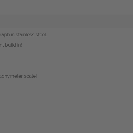
ph in stainless steel.
 build in!
tachymeter scale!