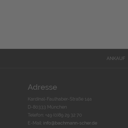
ANKAUF
Adresse
Kardinal-Faulhaber-Straße 14a
D-80333 München
Telefon: +49 (0)89 29 32 70
E-Mail:
info@bachmann-scher.de