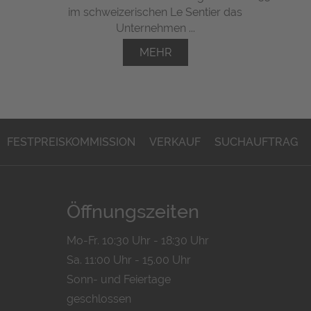
im schweizerischen Le Sentier das
Unternehmen ...
MEHR
FESTPREISKOMMISSION
VERKAUF
SUCHAUFTRAG
Öffnungszeiten
Mo-Fr. 10:30 Uhr - 18:30 Uhr
Sa. 11:00 Uhr - 15.00 Uhr
Sonn- und Feiertage
geschlossen