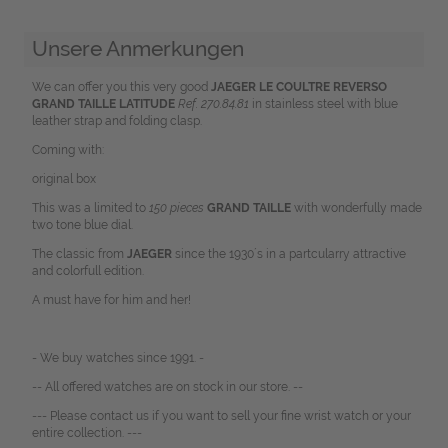
Unsere Anmerkungen
We can offer you this very good
JAEGER LE COULTRE REVERSO
GRAND TAILLE LATITUDE
Ref. 270.84.81
in stainless steel with blue
leather strap and folding clasp.
Coming with:
original box
This was a limited to
150 pieces
GRAND TAILLE
with wonderfully made
two tone blue dial.
The classic from
JAEGER
since the 1930´s in a partcularry attractive
and colorfull edition.
A must have for him and her!
- We buy watches since 1991. -
-- All offered watches are on stock in our store. --
--- Please contact us if you want to sell your fine wrist watch or your
entire collection. ---