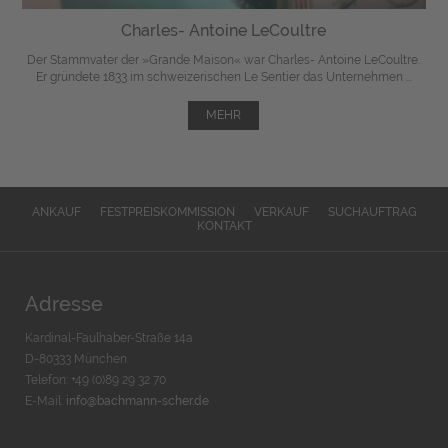
Charles- Antoine LeCoultre
Der Stammvater der »Grande Maison« war Charles- Antoine LeCoultre.
Er gründete 1833 im schweizerischen Le Sentier das Unternehmen ...
MEHR
ANKAUF
FESTPREISKOMMISSION
VERKAUF
SUCHAUFTRAG
KONTAKT
Adresse
Kardinal-Faulhaber-Straße 14a
D-80333 München
Telefon: +49 (0)89 29 32 70
E-Mail:
info@bachmann-scher.de