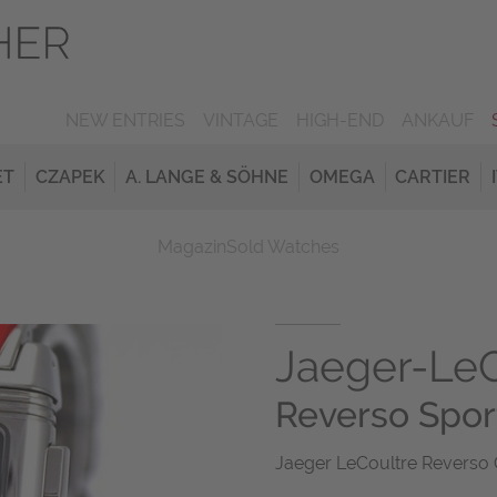
NEW ENTRIES
VINTAGE
HIGH-END
ANKAUF
ET
CZAPEK
A. LANGE & SÖHNE
OMEGA
CARTIER
Magazin
Sold Watches
Jaeger-LeC
Reverso Spo
Jaeger LeCoultre Reverso 