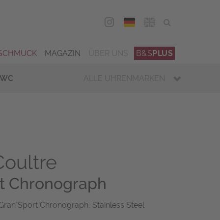
DEU
ENG
SCHMUCK
MAGAZIN
ÜBER UNS
B&S
PLUS
IWC
ALLE UHRENMARKEN
oultre
rt Chronograph
Gran´Sport Chronograph, Stainless Steel