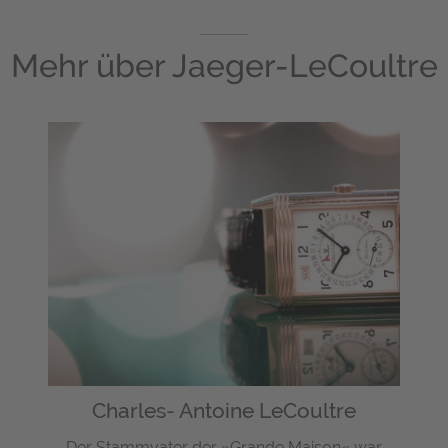
Mehr über
Jaeger-LeCoultre
Charles- Antoine LeCoultre
Der Stammvater der »Grande Maison« war