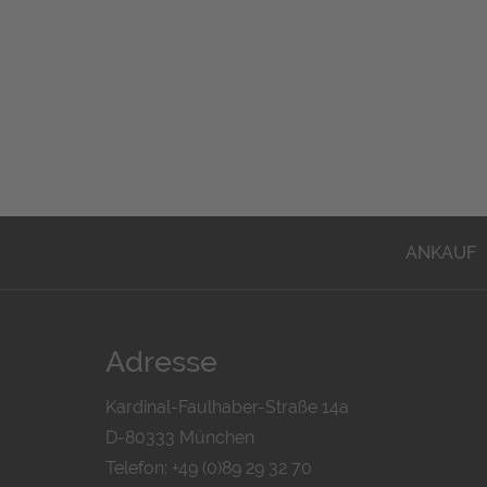
ANKAUF
Adresse
Kardinal-Faulhaber-Straße 14a
D-80333 München
Telefon: +49 (0)89 29 32 70