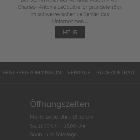
Charles- Antoine LeCoultre. Er gründete 1833
im schweizerischen Le Sentier das
Unternehmen ...
MEHR
FESTPREISKOMMISSION
VERKAUF
SUCHAUFTRAG
Öffnungszeiten
Mo-Fr. 10:30 Uhr - 18:30 Uhr
Sa. 11:00 Uhr - 15.00 Uhr
Sonn- und Feiertage