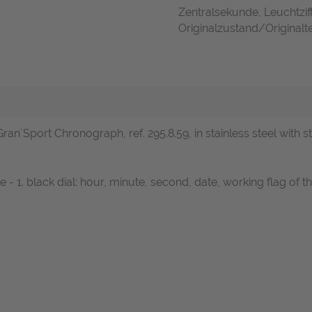
Zentralsekunde, Leuchtzif
Originalzustand/Originalte
an´Sport Chronograph, ref. 295.8.59, in stainless steel with st
- 1. black dial: hour, minute, second, date, working flag of t