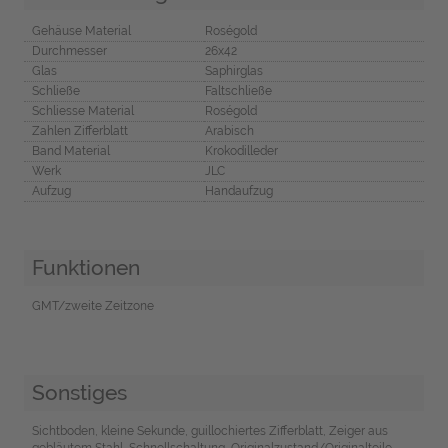
Gehäuse Material
Roségold
Durchmesser
26x42
Glas
Saphirglas
Schließe
Faltschließe
Schliesse Material
Roségold
Zahlen Zifferblatt
Arabisch
Band Material
Krokodilleder
Werk
JLC
Aufzug
Handaufzug
Funktionen
GMT/zweite Zeitzone
Sonstiges
Sichtboden, kleine Sekunde, guillochiertes Zifferblatt, Zeiger aus
gebläutem Stahl, Schnellschaltung, Originalzustand/Originalteile