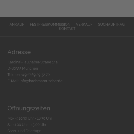
ANKAUF
FESTPREISKOMMISSION
VERKAUF
SUCHAUFTRAG
KONTAKT
Adresse
Kardinal-Faulhaber-Straße 14a
D-80333 München
Telefon: +49 (0)89 29 32 70
E-Mail:
info@bachmann-scher.de
Öffnungszeiten
Mo-Fr. 10:30 Uhr - 18:30 Uhr
Sa. 11:00 Uhr - 15.00 Uhr
Sonn- und Feiertage