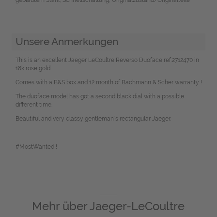
Unsere Anmerkungen
This is an excellent Jaeger LeCoultre Reverso Duoface ref.2712470 in
18k rose gold.
Comes with a B&S box and 12 month of Bachmann & Scher warranty !
The duoface model has got a second black dial with a possible
different time.
Beautiful and very classy gentleman´s rectangular Jaeger.
#MostWanted !
Mehr über
Jaeger-LeCoultre