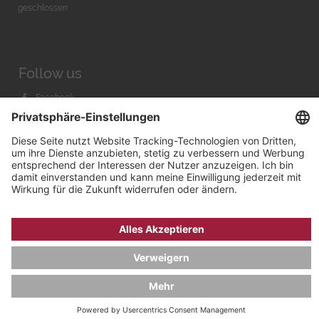
geschlossen
Follow us
Facebook
Instagram
Youtube
© 2026 by
Bachmann & Scher GmbH / Watchandco GmbH
DATENSCHUTZ
IMPRESSUM
VERSANDKOSTEN
AGB & WIDERRUF
COOKIE-EINSTELLUNGEN