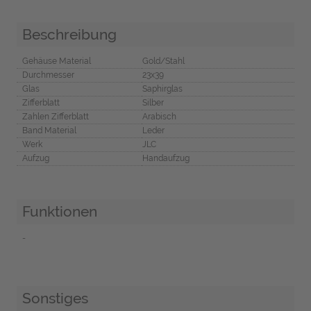
Beschreibung
Gehäuse Material
Gold/Stahl
Durchmesser
23x39
Glas
Saphirglas
Zifferblatt
Silber
Zahlen Zifferblatt
Arabisch
Band Material
Leder
Werk
JLC
Aufzug
Handaufzug
Funktionen
-
Sonstiges