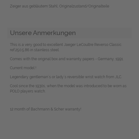
Zeiger aus gebläutem Stahl, Originalzustand/Originalteile
Unsere Anmerkungen
This is a very good to excellent Jaeger LeCoultre Reverso Classic
ref.250.5.86 in stainless steel.
Comes with the original box and warranty papers - Germany, 1991.
Current model !
Legendary gentleman´s or lady´s reversible wrist watch from JLC.
Cool since the 1930s, when the model was introduced to be worn as
POLO players watch.
12 month of Bachmann & Scher warranty!