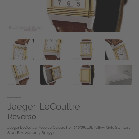
Jaeger-LeCoultre
Reverso
Jaeger LeCoultre Reverso Classic Ref-250586 18k Yellow Gold Stainless
Steel Box Warranty Bj-1991