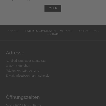
MEHR
ANKAUF
FESTPREISKOMMISSION
VERKAUF
SUCHAUFTRAG
KONTAKT
Adresse
Kardinal-Faulhaber-Straße 14a
D-80333 München
Telefon: +49 (0)89 29 32 70
E-Mail:
info@bachmann-scher.de
Öffnungszeiten
Mo-Fr. 10:30 Uhr - 18:30 Uhr