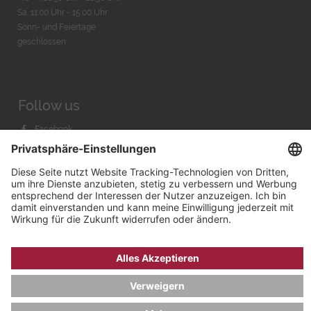
Sa. 11:00 Uhr - 15.00 Uhr
Sonn- und Feiertage
geschlossen
Follow us
Facebook
Instagram
Youtube
© 2026 by
Bachmann & Scher GmbH / Watchandco GmbH
DATENSCHUTZ
IMPRESSUM
VERSANDKOSTEN
AGB & WIDERRUF
COOKIE-EINSTELLUNGEN