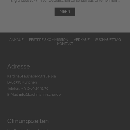
Er gründete 1833 im schweizerischen Le Sentier das Unternehmen ...
MEHR
ANKAUF
FESTPREISKOMMISSION
VERKAUF
SUCHAUFTRAG
KONTAKT
Adresse
Kardinal-Faulhaber-Straße 14a
D-80333 München
Telefon: +49 (0)89 29 32 70
E-Mail:
info@bachmann-scher.de
Öffnungszeiten