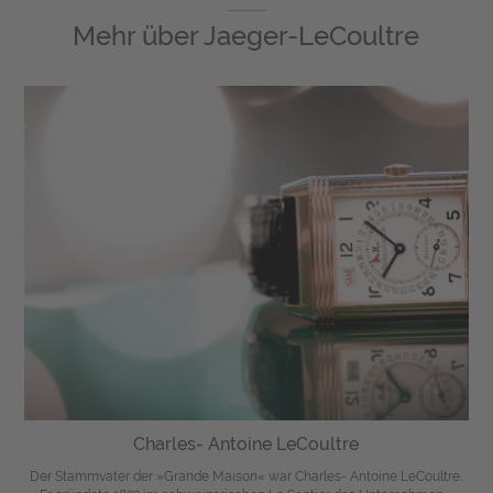
Mehr über
Jaeger-LeCoultre
Charles- Antoine LeCoultre
Der Stammvater der »Grande Maison« war Charles- Antoine LeCoultre.