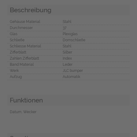
Beschreibung
Gehäuse Material
Stahl
Durchmesser
37
Glas
Plexiglas
Schließe
Dornschließe
Schliesse Material
Stahl
Zifferblatt
Silber
Zahlen Zifferblatt
Index
Band Material
Leder
Werk
JLC bumper
Aufzug
Automatik
Funktionen
Datum, Wecker