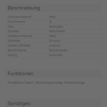
Beschreibung
Gehäuse Material
Stahl
Durchmesser
37
Glas
Saphirglas
Schließe
Faltschließe
Schliesse Material
Stahl
Zifferblatt
Schwarz
Zahlen Zifferblatt
Arabisch
Band Material
Straußenleder
Aufzug
Automatik
Funktionen
Mondphase, Datum, Wochentagsanzeige, Monatsanzeige
Sonstiges