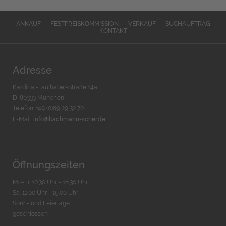
ANKAUF
FESTPREISKOMMISSION
VERKAUF
SUCHAUFTRAG
KONTAKT
Adresse
Kardinal-Faulhaber-Straße 14a
D-80333 München
Telefon: +49 (0)89 29 32 70
E-Mail:
info@bachmann-scher.de
Öffnungszeiten
Mo-Fr. 10:30 Uhr - 18:30 Uhr
Sa. 11:00 Uhr - 15.00 Uhr
Sonn- und Feiertage
geschlossen