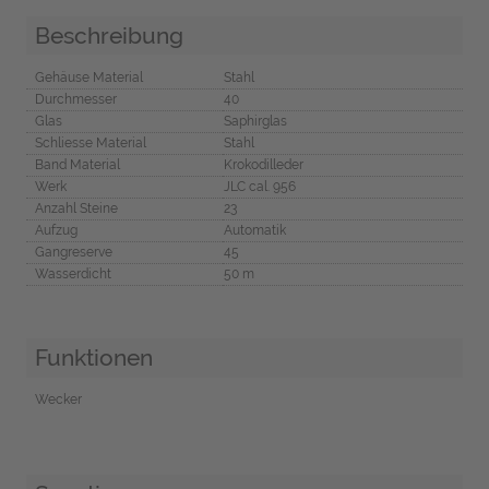
Beschreibung
Gehäuse Material
Stahl
Durchmesser
40
Glas
Saphirglas
Schliesse Material
Stahl
Band Material
Krokodilleder
Werk
JLC cal. 956
Anzahl Steine
23
Aufzug
Automatik
Gangreserve
45
Wasserdicht
50 m
Funktionen
Wecker