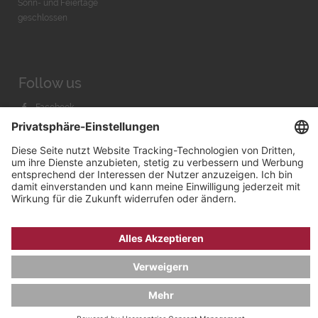
Sonn- und Feiertage
geschlossen
Follow us
Facebook
Instagram
Youtube
© 2026 by
Bachmann & Scher GmbH / Watchandco GmbH
DATENSCHUTZ
IMPRESSUM
VERSANDKOSTEN
AGB & WIDERRUF
COOKIE-EINSTELLUNGEN