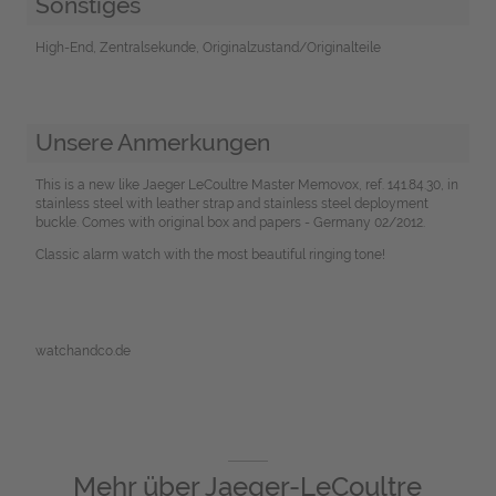
Sonstiges
High-End, Zentralsekunde, Originalzustand/Originalteile
Unsere Anmerkungen
This is a new like Jaeger LeCoultre Master Memovox, ref. 141.84.30, in
stainless steel with leather strap and stainless steel deployment
buckle. Comes with original box and papers - Germany 02/2012.
Classic alarm watch with the most beautiful ringing tone!
watchandco.de
Mehr über
Jaeger-LeCoultre