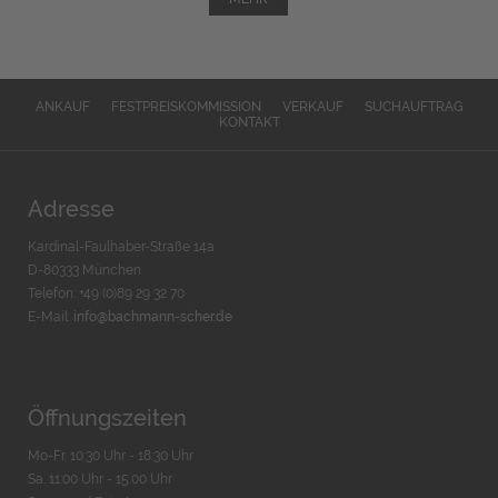
ANKAUF
FESTPREISKOMMISSION
VERKAUF
SUCHAUFTRAG
KONTAKT
Adresse
Kardinal-Faulhaber-Straße 14a
D-80333 München
Telefon: +49 (0)89 29 32 70
E-Mail:
info@bachmann-scher.de
Öffnungszeiten
Mo-Fr. 10:30 Uhr - 18:30 Uhr
Sa. 11:00 Uhr - 15.00 Uhr