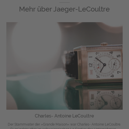
Mehr über
Jaeger-LeCoultre
Charles- Antoine LeCoultre
Der Stammvater der »Grande Maison« war Charles- Antoine LeCoultre.