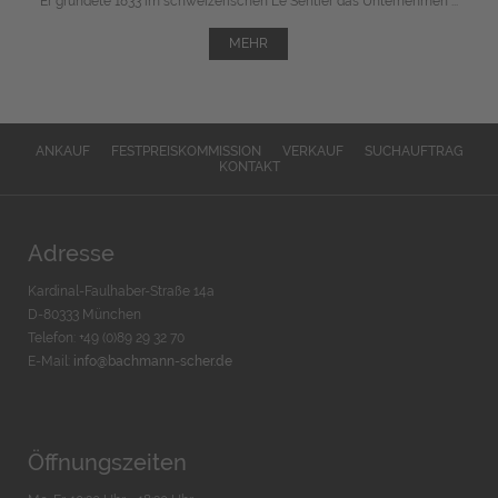
Er gründete 1833 im schweizerischen Le Sentier das Unternehmen ...
MEHR
ANKAUF
FESTPREISKOMMISSION
VERKAUF
SUCHAUFTRAG
KONTAKT
Adresse
Kardinal-Faulhaber-Straße 14a
D-80333 München
Telefon: +49 (0)89 29 32 70
E-Mail:
info@bachmann-scher.de
Öffnungszeiten