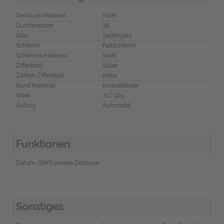
Gehäuse Material
Stahl
Durchmesser
38
Glas
Saphirglas
Schließe
Faltschließe
Schliesse Material
Stahl
Zifferblatt
Silber
Zahlen Zifferblatt
Index
Band Material
Krokodilleder
Werk
JLC 929
Aufzug
Automatik
Funktionen
Datum, GMT/zweite Zeitzone
Sonstiges