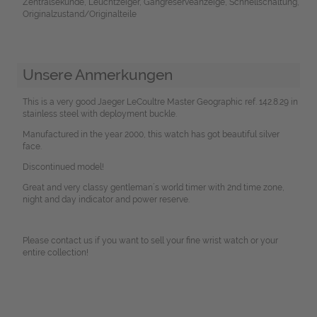
Zentralsekunde, Leuchtzeiger, Gangreserveanzeige, Schnellschaltung,
Originalzustand/Originalteile
Unsere Anmerkungen
This is a very good Jaeger LeCoultre Master Geographic ref. 142.8.29 in
stainless steel with deployment buckle.
Manufactured in the year 2000, this watch has got beautiful silver
face.
Discontinued model!
Great and very classy gentleman´s world timer with 2nd time zone,
night and day indicator and power reserve.
Please contact us if you want to sell your fine wrist watch or your
entire collection!