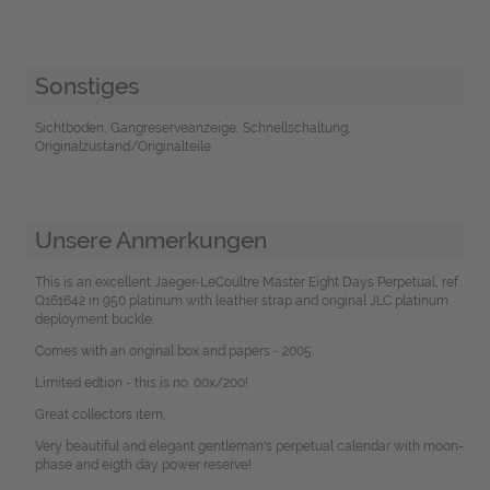
Sonstiges
Sichtboden, Gangreserveanzeige, Schnellschaltung,
Originalzustand/Originalteile
Unsere Anmerkungen
This is an excellent Jaeger-LeCoultre Master Eight Days Perpetual, ref.
Q161642 in 950 platinum with leather strap and original JLC platinum
deployment buckle.
Comes with an original box and papers - 2005.
Limited edtion - this is no. 00x/200!
Great collectors item.
Very beautiful and elegant gentleman's perpetual calendar with moon-
phase and eigth day power reserve!