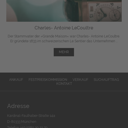
Charles- Antoine LeCoultre
Der Stammvater der »Grande Maison« war Charles- Antoine LeCoultre.
Er gründete 1833 im schweizerischen Le Sentier das Unternehmen ...
MEHR
ANKAUF
FESTPREISKOMMISSION
VERKAUF
SUCHAUFTRAG
KONTAKT
Adresse
Kardinal-Faulhaber-Straße 14a
D-80333 München
Telefon: +49 (0)89 29 32 70