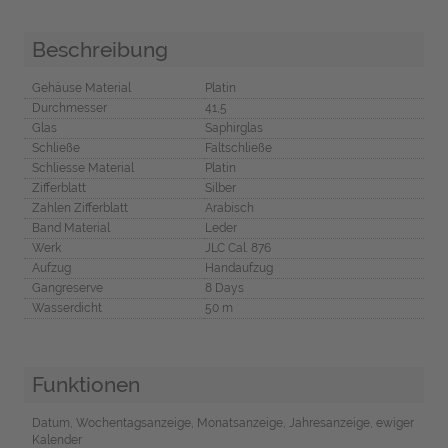
Beschreibung
Gehäuse Material
Platin
Durchmesser
41,5
Glas
Saphirglas
Schließe
Faltschließe
Schliesse Material
Platin
Zifferblatt
Silber
Zahlen Zifferblatt
Arabisch
Band Material
Leder
Werk
JLC Cal. 876
Aufzug
Handaufzug
Gangreserve
8 Days
Wasserdicht
50 m
Funktionen
Datum, Wochentagsanzeige, Monatsanzeige, Jahresanzeige, ewiger
Kalender