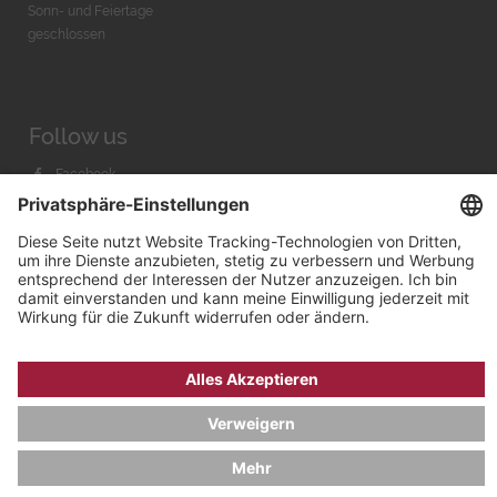
Sonn- und Feiertage
geschlossen
Follow us
Facebook
Instagram
Youtube
© 2026 by
Bachmann & Scher GmbH / Watchandco GmbH
DATENSCHUTZ
IMPRESSUM
VERSANDKOSTEN
AGB & WIDERRUF
COOKIE-EINSTELLUNGEN