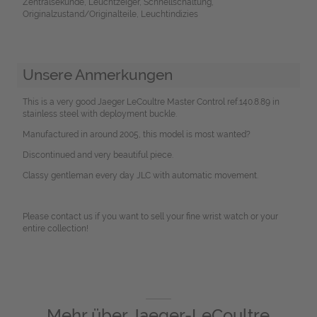
Zentralsekunde, Leuchtzeiger, Schnellschaltung,
Originalzustand/Originalteile, Leuchtindizies
Unsere Anmerkungen
This is a very good Jaeger LeCoultre Master Control ref.140.8.89 in
stainless steel with deployment buckle.
Manufactured in around 2005, this model is most wanted?
Discontinued and very beautiful piece.
Classy gentleman every day JLC with automatic movement.
Please contact us if you want to sell your fine wrist watch or your
entire collection!
Mehr über
Jaeger-LeCoultre