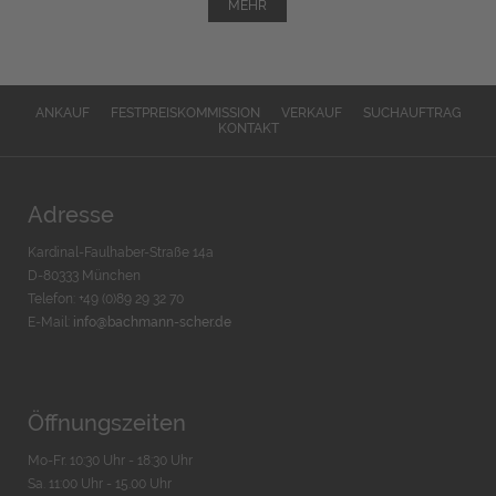
MEHR
ANKAUF
FESTPREISKOMMISSION
VERKAUF
SUCHAUFTRAG
KONTAKT
Adresse
Kardinal-Faulhaber-Straße 14a
D-80333 München
Telefon: +49 (0)89 29 32 70
E-Mail:
info@bachmann-scher.de
Öffnungszeiten
Mo-Fr. 10:30 Uhr - 18:30 Uhr
Sa. 11:00 Uhr - 15.00 Uhr