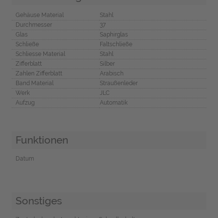
Gehäuse Material
Stahl
Durchmesser
37
Glas
Saphirglas
Schließe
Faltschließe
Schliesse Material
Stahl
Zifferblatt
Silber
Zahlen Zifferblatt
Arabisch
Band Material
Straußenleder
Werk
JLC
Aufzug
Automatik
Funktionen
Datum
Sonstiges