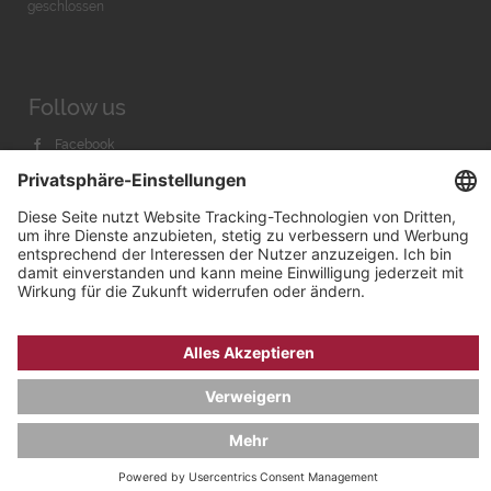
geschlossen
Follow us
Facebook
Instagram
Youtube
© 2026 by
Bachmann & Scher GmbH / Watchandco GmbH
DATENSCHUTZ
IMPRESSUM
VERSANDKOSTEN
AGB & WIDERRUF
COOKIE-EINSTELLUNGEN