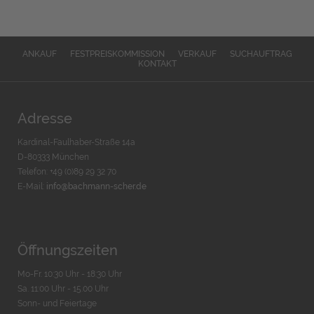
ANKAUF
FESTPREISKOMMISSION
VERKAUF
SUCHAUFTRAG
KONTAKT
Adresse
Kardinal-Faulhaber-Straße 14a
D-80333 München
Telefon: +49 (0)89 29 32 70
E-Mail:
info@bachmann-scher.de
Öffnungszeiten
Mo-Fr. 10:30 Uhr - 18:30 Uhr
Sa. 11:00 Uhr - 15.00 Uhr
Sonn- und Feiertage