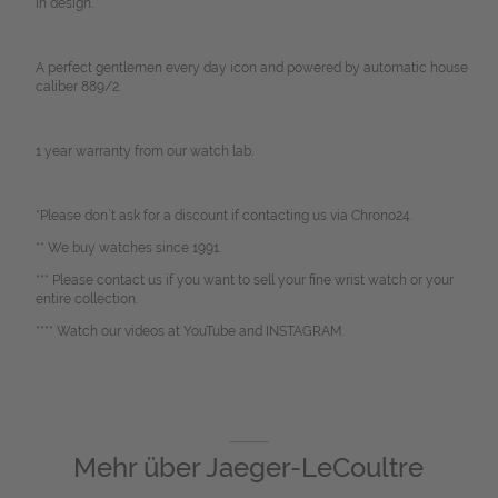
in design.
A perfect gentlemen every day icon and powered by automatic house
caliber 889/2.
1 year warranty from our watch lab.
*Please don`t ask for a discount if contacting us via Chrono24.
** We buy watches since 1991.
*** Please contact us if you want to sell your fine wrist watch or your
entire collection.
**** Watch our videos at YouTube and INSTAGRAM.
Mehr über
Jaeger-LeCoultre