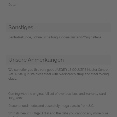
Datum
Sonstiges
Zentralsekunde, Schnellschaltung, Originalzustand/Originalteile
Unsere Anmerkungen
We can offer you this very good JAEGER LE COULTRE Master Control
Ref. 140.8.89 in stainless steel with black croco strap and steel folding
clasp.
Coming with the original full set of over box, box, and warranty card -
July, 2002.
Discontinued model and absolutely mega classic from JLC.
With its beautiful 6-9-12 dial and the date you cant go any more pure