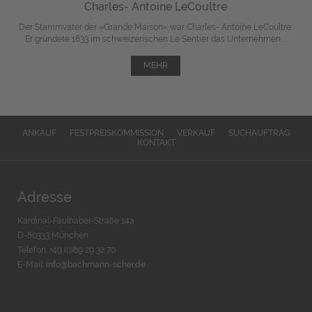
Charles- Antoine LeCoultre
Der Stammvater der »Grande Maison« war Charles- Antoine LeCoultre.
Er gründete 1833 im schweizerischen Le Sentier das Unternehmen ...
MEHR
ANKAUF
FESTPREISKOMMISSION
VERKAUF
SUCHAUFTRAG
KONTAKT
Adresse
Kardinal-Faulhaber-Straße 14a
D-80333 München
Telefon: +49 (0)89 29 32 70
E-Mail:
info@bachmann-scher.de