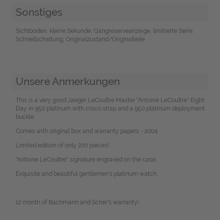
Sonstiges
Sichtboden, kleine Sekunde, Gangreserveanzeige, limitierte Serie,
Schnellschaltung, Originalzustand/Originalteile
Unsere Anmerkungen
This is a very good Jaeger LeCoultre Master "Antoine LeCoultre" Eight
Day in 950 platinum with croco strap and a 950 platinum deployment
buckle.
Comes with original box and warranty papers - 2004.
Limited edition of only 200 pieces!
"Antoine LeCoultre" signature engraved on the case.
Exquisite and beautiful gentlemen's platinum watch.
12 month of Bachmann and Scher's warranty!