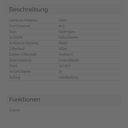
Beschreibung
Gehäuse Material
Platin
Durchmesser
41,5
Glas
Saphirglas
Schließe
Faltschließe
Schliesse Material
Platin
Zifferblatt
Silber
Zahlen Zifferblatt
Arabisch
Band Material
Krokodilleder
Werk
JLC 877
Anzahl Steine
25
Aufzug
Handaufzug
Funktionen
Datum