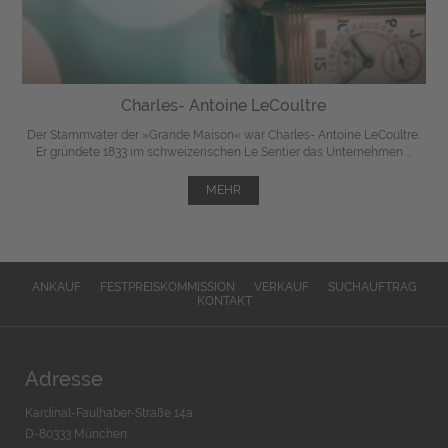
Charles- Antoine LeCoultre
Der Stammvater der »Grande Maison« war Charles- Antoine LeCoultre.
Er gründete 1833 im schweizerischen Le Sentier das Unternehmen ...
MEHR
ANKAUF
FESTPREISKOMMISSION
VERKAUF
SUCHAUFTRAG
KONTAKT
Adresse
Kardinal-Faulhaber-Straße 14a
D-80333 München