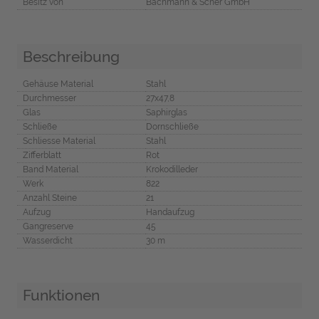
Besitz von
Bachmann & Scher GmbH
Beschreibung
Gehäuse Material
Stahl
Durchmesser
27x47,8
Glas
Saphirglas
Schließe
Dornschließe
Schliesse Material
Stahl
Zifferblatt
Rot
Band Material
Krokodilleder
Werk
822
Anzahl Steine
21
Aufzug
Handaufzug
Gangreserve
45
Wasserdicht
30 m
Funktionen