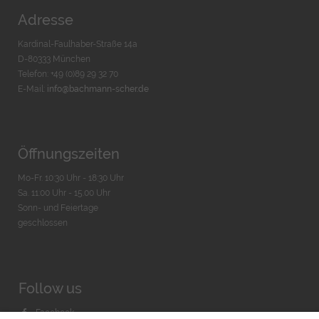
Adresse
Kardinal-Faulhaber-Straße 14a
D-80333 München
Telefon: +49 (0)89 29 32 70
E-Mail:
info@bachmann-scher.de
Öffnungszeiten
Mo-Fr. 10:30 Uhr - 18:30 Uhr
Sa. 11:00 Uhr - 15.00 Uhr
Sonn- und Feiertage
geschlossen
Follow us
Facebook