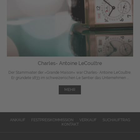
Charles- Antoine LeCoultre
Der Stammvater der »Grande Maison« war Charles- Antoine LeCoultre.
Er gründete 1833 im schweizerischen Le Sentier das Unternehmen ...
MEHR
ANKAUF
FESTPREISKOMMISSION
VERKAUF
SUCHAUFTRAG
KONTAKT