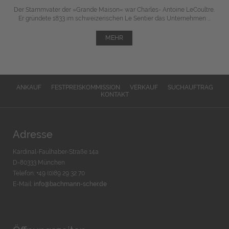
Der Stammvater der »Grande Maison« war Charles- Antoine LeCoultre.
Er gründete 1833 im schweizerischen Le Sentier das Unternehmen ...
MEHR
ANKAUF
FESTPREISKOMMISSION
VERKAUF
SUCHAUFTRAG
KONTAKT
Adresse
Kardinal-Faulhaber-Straße 14a
D-80333 München
Telefon: +49 (0)89 29 32 70
E-Mail:
info@bachmann-scher.de