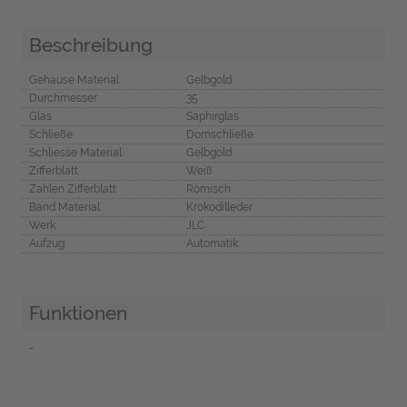
Beschreibung
Gehäuse Material
Gelbgold
Durchmesser
35
Glas
Saphirglas
Schließe
Dornschließe
Schliesse Material
Gelbgold
Zifferblatt
Weiß
Zahlen Zifferblatt
Römisch
Band Material
Krokodilleder
Werk
JLC
Aufzug
Automatik
Funktionen
-