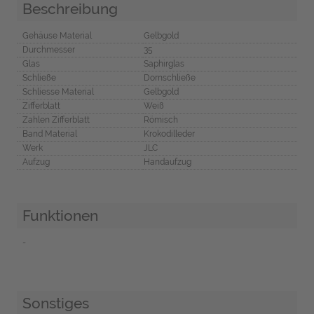
Beschreibung
Gehäuse Material
Gelbgold
Durchmesser
35
Glas
Saphirglas
Schließe
Dornschließe
Schliesse Material
Gelbgold
Zifferblatt
Weiß
Zahlen Zifferblatt
Römisch
Band Material
Krokodilleder
Werk
JLC
Aufzug
Handaufzug
Funktionen
-
Sonstiges