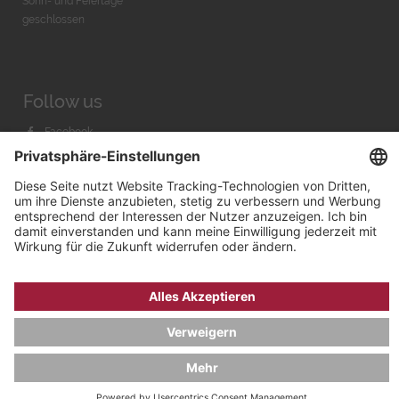
Sonn- und Feiertage
geschlossen
Follow us
Facebook
Instagram
Youtube
© 2026 by
Bachmann & Scher GmbH / Watchandco GmbH
DATENSCHUTZ
IMPRESSUM
VERSANDKOSTEN
AGB & WIDERRUF
COOKIE-EINSTELLUNGEN