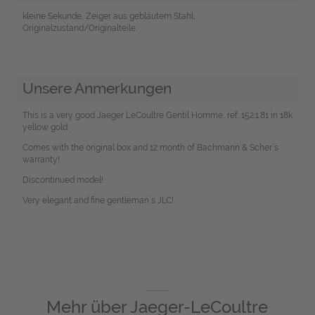
kleine Sekunde, Zeiger aus gebläutem Stahl,
Originalzustand/Originalteile
Unsere Anmerkungen
This is a very good Jaeger LeCoultre Gentil Homme, ref. 152.1.81 in 18k
yellow gold.
Comes with the original box and 12 month of Bachmann & Scher´s
warranty!
Discontinued model!
Very elegant and fine gentleman´s JLC!
Mehr über
Jaeger-LeCoultre