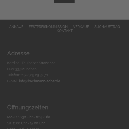
ANKAUF
FESTPREISKOMMISSION
VERKAUF
SUCHAUFTRAG
KONTAKT
Adresse
Kardinal-Faulhaber-Straße 14a
D-80333 München
Telefon: +49 (0)89 29 32 70
E-Mail:
info@bachmann-scher.de
Öffnungszeiten
Mo-Fr. 10:30 Uhr - 18:30 Uhr
Sa. 11:00 Uhr - 15.00 Uhr