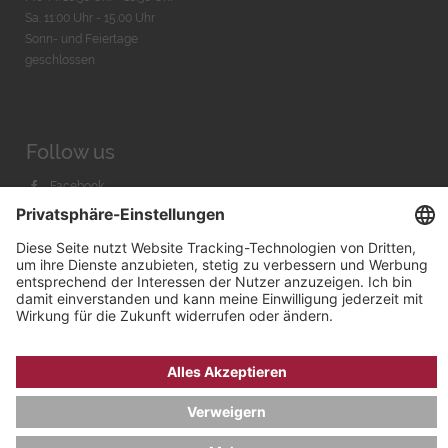
Sa. 11:00 Uhr - 15.00 Uhr
Sonn- und Feiertage
geschlossen
Follow us
Facebook
Instagram
Youtube
© 2026 by
Bachmann & Scher GmbH / Watchandco GmbH
DATENSCHUTZ
IMPRESSUM
VERSANDKOSTEN
AGB & WIDERRUF
COOKIE-EINSTELLUNGEN