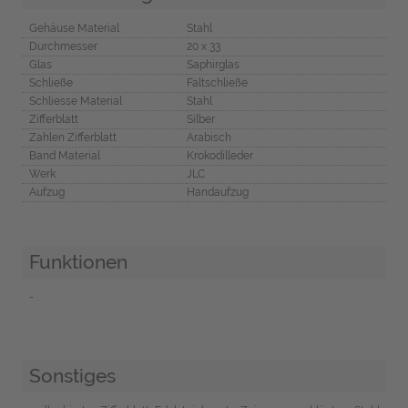
Gehäuse Material
Stahl
Durchmesser
20 x 33
Glas
Saphirglas
Schließe
Faltschließe
Schliesse Material
Stahl
Zifferblatt
Silber
Zahlen Zifferblatt
Arabisch
Band Material
Krokodilleder
Werk
JLC
Aufzug
Handaufzug
Funktionen
-
Sonstiges