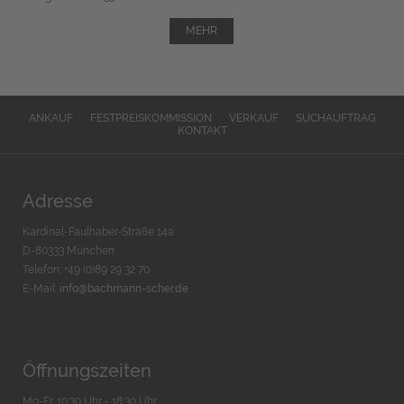
MEHR
ANKAUF
FESTPREISKOMMISSION
VERKAUF
SUCHAUFTRAG
KONTAKT
Adresse
Kardinal-Faulhaber-Straße 14a
D-80333 München
Telefon: +49 (0)89 29 32 70
E-Mail:
info@bachmann-scher.de
Öffnungszeiten
Mo-Fr. 10:30 Uhr - 18:30 Uhr