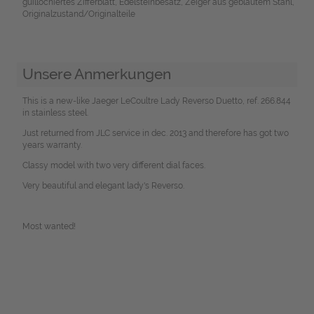
guillochiertes Zifferblatt, Edelsteinbesatz, Zeiger aus gebläutem Stahl,
Originalzustand/Originalteile
Unsere Anmerkungen
This is a new-like Jaeger LeCoultre Lady Reverso Duetto, ref. 266.844
in stainless steel.
Just returned from JLC service in dec. 2013 and therefore has got two
years warranty.
Classy model with two very different dial faces.
Very beautiful and elegant lady's Reverso.
Most wanted!