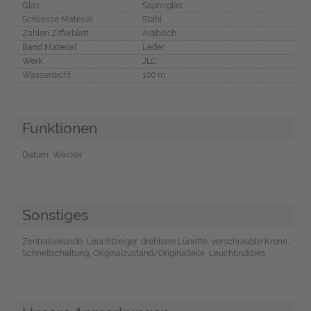
Glas
Saphirglas
Schliesse Material
Stahl
Zahlen Zifferblatt
Arabisch
Band Material
Leder
Werk
JLC
Wasserdicht
100 m
Funktionen
Datum, Wecker
Sonstiges
Zentralsekunde, Leuchtzeiger, drehbare Lünette, verschraubte Krone,
Schnellschaltung, Originalzustand/Originalteile, Leuchtindizies