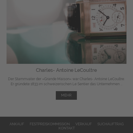
Charles- Antoine LeCoultre
Der Stammvater der »Grande Maison« war Charles- Antoine LeCoultre.
Er gründete 1833 im schweizerischen Le Sentier das Unternehmen ...
MEHR
ANKAUF
FESTPREISKOMMISSION
VERKAUF
SUCHAUFTRAG
KONTAKT