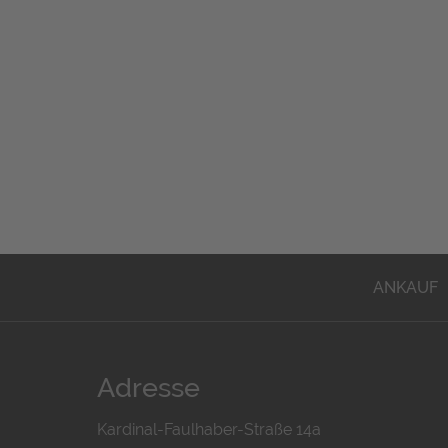
ANKAUF
Adresse
Kardinal-Faulhaber-Straße 14a