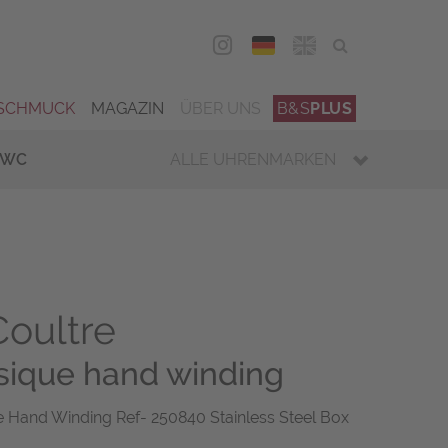
DEU
ENG
SCHMUCK
MAGAZIN
ÜBER UNS
B&S
PLUS
IWC
ALLE UHRENMARKEN
oultre
sique hand winding
e Hand Winding Ref- 250840 Stainless Steel Box