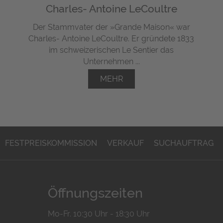
Charles- Antoine LeCoultre
Der Stammvater der »Grande Maison« war
Charles- Antoine LeCoultre. Er gründete 1833
im schweizerischen Le Sentier das
Unternehmen ...
MEHR
FESTPREISKOMMISSION
VERKAUF
SUCHAUFTRAG
Öffnungszeiten
Mo-Fr. 10:30 Uhr - 18:30 Uhr