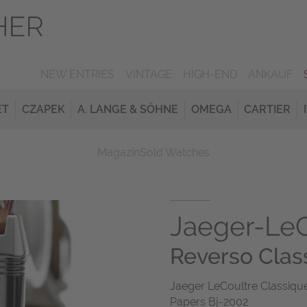
NEW ENTRIES
VINTAGE
HIGH-END
ANKAUF
ET
CZAPEK
A. LANGE & SÖHNE
OMEGA
CARTIER
Magazin
Sold Watches
Jaeger-LeC
Reverso Clas
Jaeger LeCoultre Classiqu
Papers Bj-2002