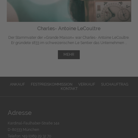
Charles- Antoine LeCoultre
Der Stammvater der »Grande Maison« war Charles- Antoine LeCoultre.
Er gründete 1833 im schweizerischen Le Sentier das Unternehmen ...
MEHR
ANKAUF
FESTPREISKOMMISSION
VERKAUF
SUCHAUFTRAG
KONTAKT
Adresse
Kardinal-Faulhaber-Straße 14a
D-80333 München
Telefon: +49 (0)89 29 32 70