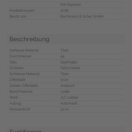
Mit Papieren
Produktionsjahr
2008
Besitz von
Bachmann & Scher GmbH
Beschreibung
Gehäuse Material
Titan
Durchmesser
44
Glas
Saphirglas
Schließe
Faltschließe
Schliesse Material
Titan
Zifferblatt
Grün
Zahlen Zifferblatt
Arabisch
Band Material
Leder
Werk
JLC caliber
Aufzug
Automatik
Wasserdicht
50 m
Funktionen