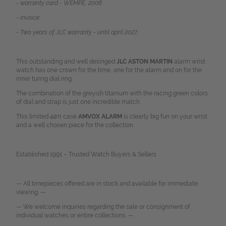
- warranty card - WEMPE, 2008.
- invoice
- Two years of JLC warranty - until april 2027.
This outstanding and well desinged
JLC ASTON MARTIN
alarm wrist
watch has one crown for the time, one for the alarm and on for the
inner turing dial ring.
The combination of the greyish titanium with the racing green colors
of dial and strap is just one incredible match.
This limited
44m
case
AMVOX
ALARM
is clearly big fun on your wrist
and a well chosen piece for the collection.
Established 1991 – Trusted Watch Buyers & Sellers
— All timepieces offered are in stock and available for immediate
viewing. —
— We welcome inquiries regarding the sale or consignment of
individual watches or entire collections. —