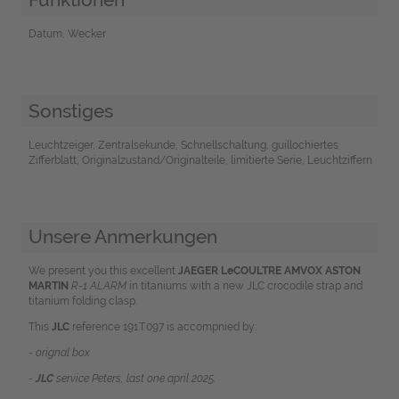
Datum, Wecker
Sonstiges
Leuchtzeiger, Zentralsekunde, Schnellschaltung, guillochiertes
Zifferblatt, Originalzustand/Originalteile, limitierte Serie, Leuchtziffern
Unsere Anmerkungen
We present you this excellent
JAEGER LeCOULTRE AMVOX ASTON
MARTIN
R-1 ALARM
in titaniums with a new JLC crocodile strap and
titanium folding clasp.
This
JLC
reference 191.T.097 is accompnied by:
-
orignal box
-
JLC
service Peters, last one april 2025.