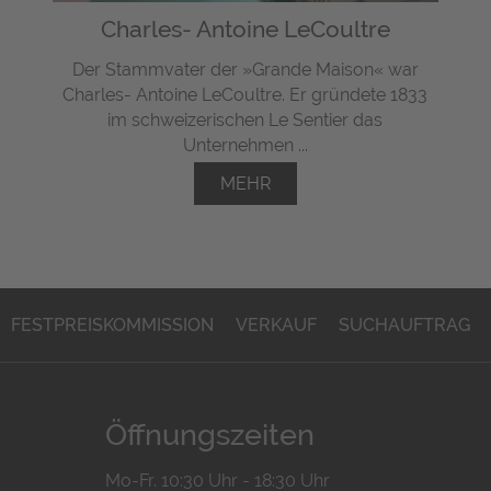
Charles- Antoine LeCoultre
Der Stammvater der »Grande Maison« war
Charles- Antoine LeCoultre. Er gründete 1833
im schweizerischen Le Sentier das
Unternehmen ...
MEHR
FESTPREISKOMMISSION
VERKAUF
SUCHAUFTRAG
Öffnungszeiten
Mo-Fr. 10:30 Uhr - 18:30 Uhr