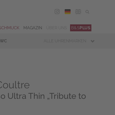
DEU
ENG
SCHMUCK
MAGAZIN
ÜBER UNS
B&S
PLUS
IWC
ALLE UHRENMARKEN
oultre
 Ultra Thin „Tribute to