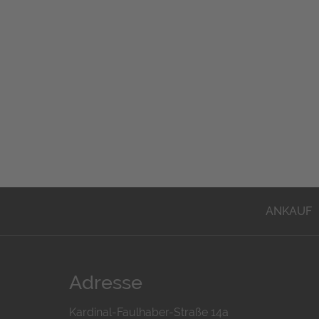
ANKAUF
Adresse
Kardinal-Faulhaber-Straße 14a