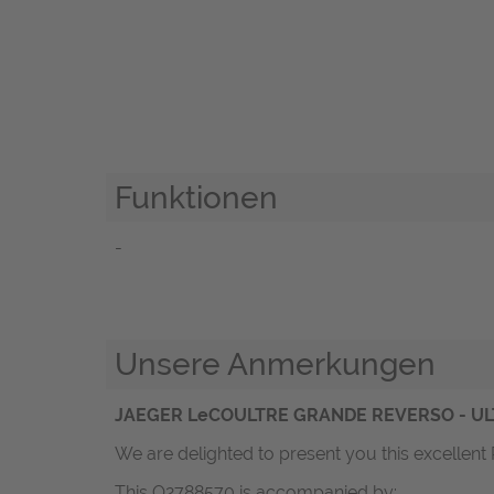
Funktionen
-
Unsere Anmerkungen
JAEGER LeCOULTRE GRANDE REVERSO - ULT
We are delighted to present you this excellent R
This Q2788570 is accompanied by: