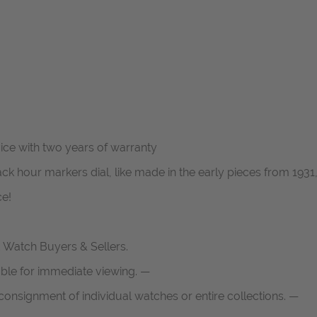
rvice with two years of warranty
k hour markers dial, like made in the early pieces from 1931,
ce!
d Watch Buyers & Sellers.
able for immediate viewing. —
onsignment of individual watches or entire collections. —