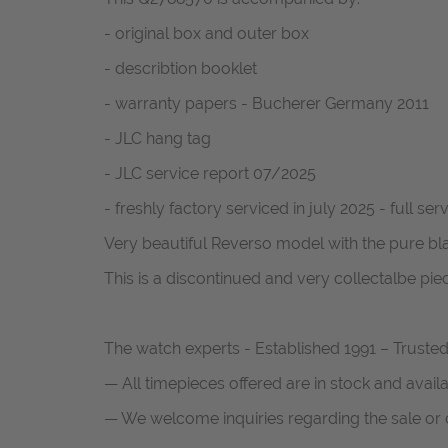
- original box and outer box
- describtion booklet
- warranty papers - Bucherer Germany 2011
- JLC hang tag
- JLC service report 07/2025
- freshly factory serviced in july 2025 - full se
Very beautiful Reverso model with the pure blac
This is a discontinued and very collectalbe pie
The watch experts - Established 1991 – Truste
— All timepieces offered are in stock and avail
— We welcome inquiries regarding the sale or c