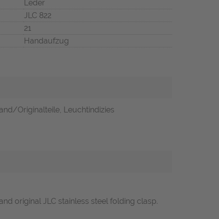
Leder
JLC 822
21
Handaufzug
and/Originalteile, Leuchtindizies
nd original JLC stainless steel folding clasp.