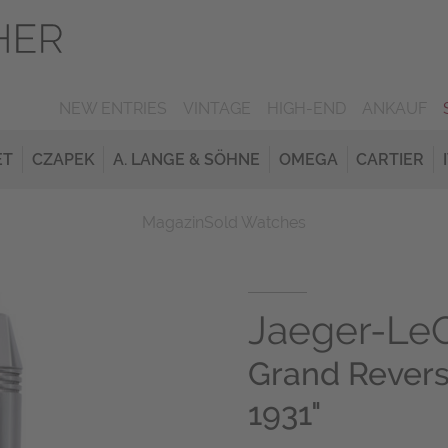
NEW ENTRIES
VINTAGE
HIGH-END
ANKAUF
ET
CZAPEK
A. LANGE & SÖHNE
OMEGA
CARTIER
Magazin
Sold Watches
Jaeger-LeC
Grand Reverso
1931"