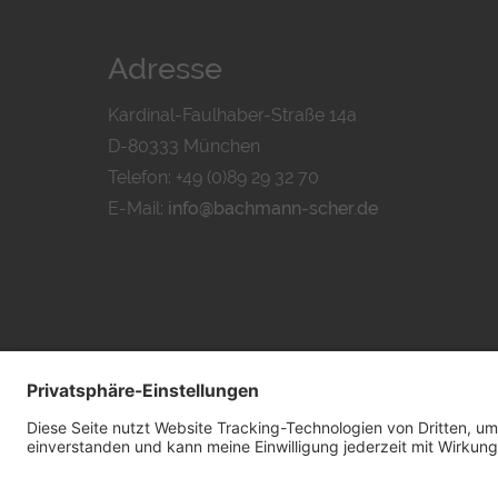
Adresse
Kardinal-Faulhaber-Straße 14a
D-80333 München
Telefon: +49 (0)89 29 32 70
E-Mail:
info@bachmann-scher.de