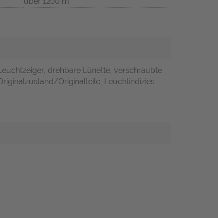
über 1200 m
Leuchtzeiger, drehbare Lünette, verschraubte
riginalzustand/Originalteile, Leuchtindizies