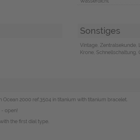
Wasserdicht
Sonstiges
Vintage, Zentralsekunde, 
Krone, Schnellschaltung, O
 Ocean 2000 ref.3504 in titanium with titanium bracelet.
 - open!
th the first dial type.