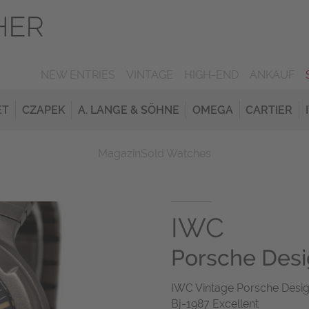
NEW ENTRIES
VINTAGE
HIGH-END
ANKAUF
ET
CZAPEK
A. LANGE & SÖHNE
OMEGA
CARTIER
Magazin
Sold Watches
IWC
Porsche Des
IWC Vintage Porsche Desi
Bj-1987 Excellent