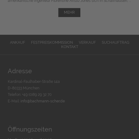
amerikanische Ingenieur Florentine Aristo Jones sich in Schaffhausen, ...
MEHR
ANKAUF
FESTPREISKOMMISSION
VERKAUF
SUCHAUFTRAG
KONTAKT
Adresse
Kardinal-Faulhaber-Straße 14a
D-80333 München
Telefon: +49 (0)89 29 32 70
E-Mail:
info@bachmann-scher.de
Öffnungszeiten