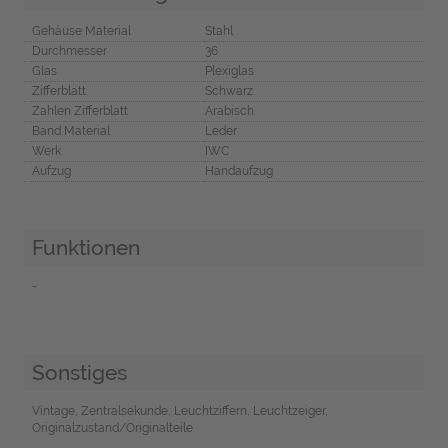
Gehäuse Material
Stahl
Durchmesser
36
Glas
Plexiglas
Zifferblatt
Schwarz
Zahlen Zifferblatt
Arabisch
Band Material
Leder
Werk
IWC
Aufzug
Handaufzug
Funktionen
-
Sonstiges
Vintage, Zentralsekunde, Leuchtziffern, Leuchtzeiger,
Originalzustand/Originalteile