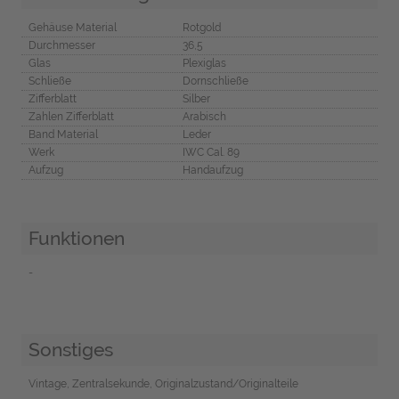
Gehäuse Material
Rotgold
Durchmesser
36,5
Glas
Plexiglas
Schließe
Dornschließe
Zifferblatt
Silber
Zahlen Zifferblatt
Arabisch
Band Material
Leder
Werk
IWC Cal. 89
Aufzug
Handaufzug
Funktionen
-
Sonstiges
Vintage, Zentralsekunde, Originalzustand/Originalteile