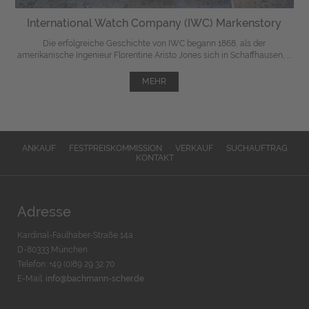
International Watch Company (IWC) Markenstory
Die erfolgreiche Geschichte von IWC begann 1868, als der
amerikanische Ingenieur Florentine Aristo Jones sich in Schaffhausen, ...
MEHR
ANKAUF
FESTPREISKOMMISSION
VERKAUF
SUCHAUFTRAG
KONTAKT
Adresse
Kardinal-Faulhaber-Straße 14a
D-80333 München
Telefon: +49 (0)89 29 32 70
E-Mail:
info@bachmann-scher.de