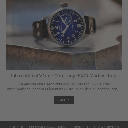
International Watch Company (IWC) Markenstory
Die erfolgreiche Geschichte von IWC begann 1868, als der
amerikanische Ingenieur Florentine Aristo Jones sich in Schaffhausen, ...
MEHR
ANKAUF
FESTPREISKOMMISSION
VERKAUF
SUCHAUFTRAG