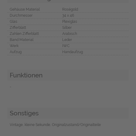
Gehäuse Material
Roségold
Durchmesser
34 x 46
Glas
Plexiglas
Zifferblatt
Silber
Zahlen Zifferblatt
Arabisch
Band Material
Leder
Werk
IWC
Aufzug
Handaufzug
Funktionen
-
Sonstiges
Vintage, kleine Sekunde, Originalzustand/Originalteile