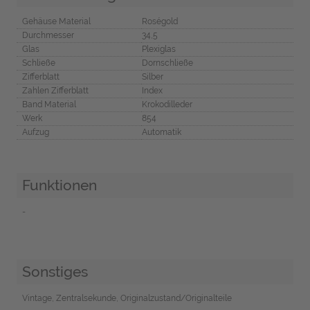
Gehäuse Material
Roségold
Durchmesser
34,5
Glas
Plexiglas
Schließe
Dornschließe
Zifferblatt
Silber
Zahlen Zifferblatt
Index
Band Material
Krokodilleder
Werk
854
Aufzug
Automatik
Funktionen
-
Sonstiges
Vintage, Zentralsekunde, Originalzustand/Originalteile