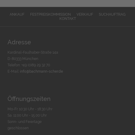
ANKAUF
FESTPREISKOMMISSION
VERKAUF
SUCHAUFTRAG
KONTAKT
Adresse
Kardinal-Faulhaber-Straße 14a
D-80333 München
Telefon: +49 (0)89 29 32 70
E-Mail:
info@bachmann-scher.de
Öffnungszeiten
Mo-Fr. 10:30 Uhr - 18:30 Uhr
Sa. 11:00 Uhr - 15.00 Uhr
Sonn- und Feiertage
geschlossen