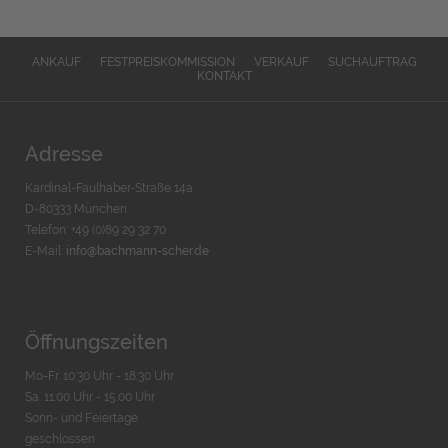
ANKAUF
FESTPREISKOMMISSION
VERKAUF
SUCHAUFTRAG
KONTAKT
Adresse
Kardinal-Faulhaber-Straße 14a
D-80333 München
Telefon: +49 (0)89 29 32 70
E-Mail:
info@bachmann-scher.de
Öffnungszeiten
Mo-Fr. 10:30 Uhr - 18:30 Uhr
Sa. 11:00 Uhr - 15.00 Uhr
Sonn- und Feiertage
geschlossen