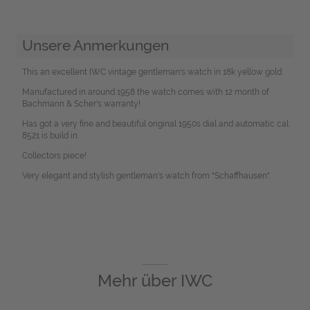
Unsere Anmerkungen
This an excellent IWC vintage gentleman's watch in 18k yellow gold.
Manufactured in around 1958 the watch comes with 12 month of
Bachmann & Scher's warranty!
Has got a very fine and beautiful original 1950s dial and automatic cal.
8521 is build in.
Collectors piece!
Very elegant and stylish gentleman's watch from "Schaffhausen".
Mehr über
IWC