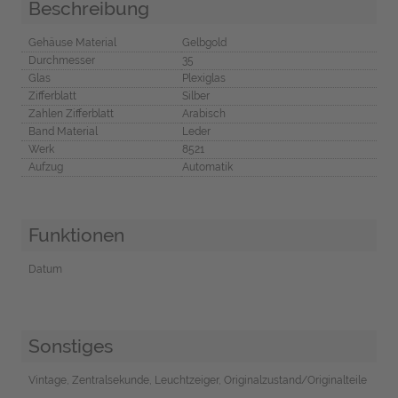
Beschreibung
Gehäuse Material
Gelbgold
Durchmesser
35
Glas
Plexiglas
Zifferblatt
Silber
Zahlen Zifferblatt
Arabisch
Band Material
Leder
Werk
8521
Aufzug
Automatik
Funktionen
Datum
Sonstiges
Vintage, Zentralsekunde, Leuchtzeiger, Originalzustand/Originalteile