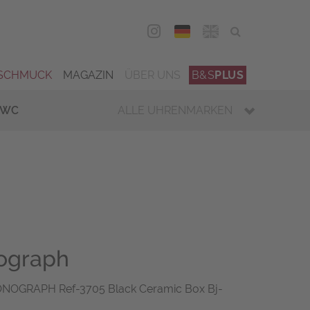
DEU
ENG
SCHMUCK
MAGAZIN
ÜBER UNS
B&S
PLUS
IWC
ALLE UHRENMARKEN
ograph
NOGRAPH Ref-3705 Black Ceramic Box Bj-