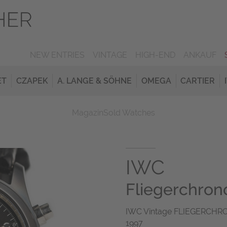
NEW ENTRIES
VINTAGE
HIGH-END
ANKAUF
ET
CZAPEK
A. LANGE & SÖHNE
OMEGA
CARTIER
Magazin
Sold Watches
IWC
Fliegerchron
IWC Vintage FLIEGERCHRO
1997