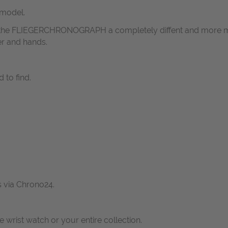
 model.
s the FLIEGERCHRONOGRAPH a completely diffent and more milit
er and hands.
 to find.
s via Chrono24.
ne wrist watch or your entire collection.