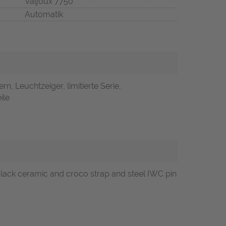
Valjoux 7750
Automatik
rn, Leuchtzeiger, limitierte Serie,
ile
black ceramic and croco strap and steel IWC pin