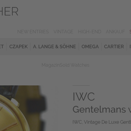
NEW ENTRIES
VINTAGE
HIGH-END
ANKAUF
ET
CZAPEK
A. LANGE & SÖHNE
OMEGA
CARTIER
Magazin
Sold Watches
IWC
Gentelmans 
IWC, Vintage De Luxe Gentl