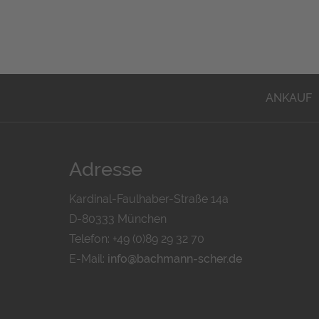
ANKAUF
Adresse
Kardinal-Faulhaber-Straße 14a
D-80333 München
Telefon: +49 (0)89 29 32 70
E-Mail:
info@bachmann-scher.de