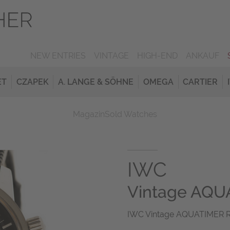
NEW ENTRIES
VINTAGE
HIGH-END
ANKAUF
ET
CZAPEK
A. LANGE & SÖHNE
OMEGA
CARTIER
Magazin
Sold Watches
IWC
Vintage AQU
IWC Vintage AQUATIMER Ref