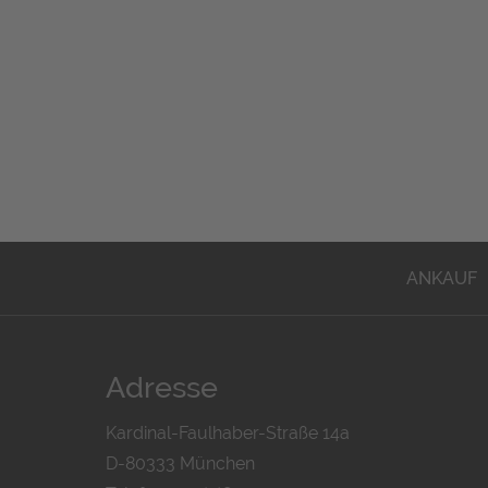
ANKAUF
Adresse
Kardinal-Faulhaber-Straße 14a
D-80333 München