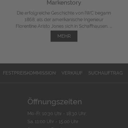
Markenstory
Die erfolgreiche Geschichte von IWC begann
1868, als der amerikanische Ingenieur
Florentine Aristo Jones sich in Schaffhausen, ...
MEHR
FESTPREISKOMMISSION
VERKAUF
SUCHAUFTRAG
Öffnungszeiten
Mo-Fr. 10:30 Uhr - 18:30 Uhr
Sa. 11:00 Uhr - 15.00 Uhr