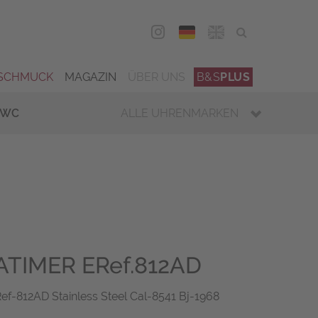
DEU
ENG
SCHMUCK
MAGAZIN
ÜBER UNS
B&S
PLUS
IWC
ALLE UHRENMARKEN
ATIMER ERef.812AD
-812AD Stainless Steel Cal-8541 Bj-1968