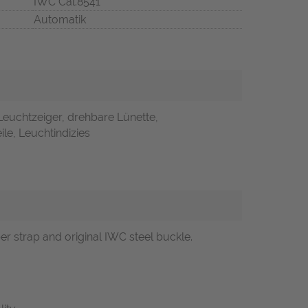
IWC Cal.8541
Automatik
Leuchtzeiger, drehbare Lünette,
ile, Leuchtindizies
r strap and original IWC steel buckle.