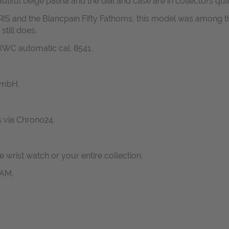
iful beige patina and the dial and case are in collectors qual
RIS and the Blancpain Fifty Fathoms, this model was among 
still does.
WC automatic cal. 8541.
GmbH.
s via Chrono24.
ne wrist watch or your entire collection.
RAM.