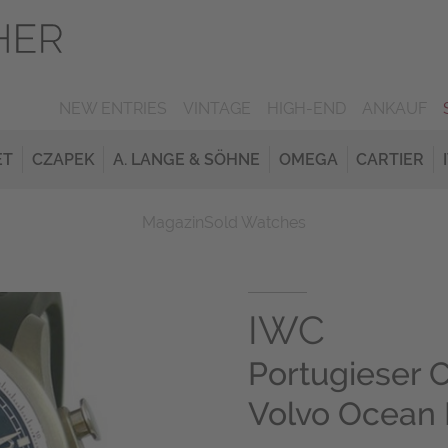
NEW ENTRIES
VINTAGE
HIGH-END
ANKAUF
ET
CZAPEK
A. LANGE & SÖHNE
OMEGA
CARTIER
Magazin
Sold Watches
IWC
Portugieser 
Volvo Ocean 