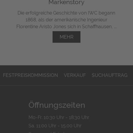
Markenstory
Die erfolgreiche Geschichte von IWC begann
1868, als der amerikanische Ingenieur
Florentine Aristo Jones sich in Schaffhausen, ...
MEHR
FESTPREISKOMMISSION
VERKAUF
SUCHAUFTRAG
Öffnungszeiten
Mo-Fr. 10:30 Uhr - 18:30 Uhr
Sa. 11:00 Uhr - 15.00 Uhr