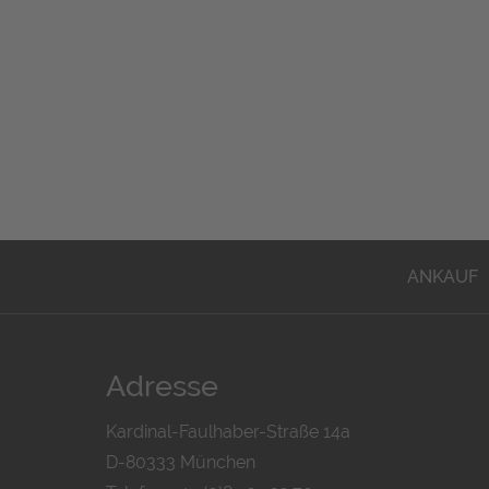
ANKAUF
Adresse
Kardinal-Faulhaber-Straße 14a
D-80333 München