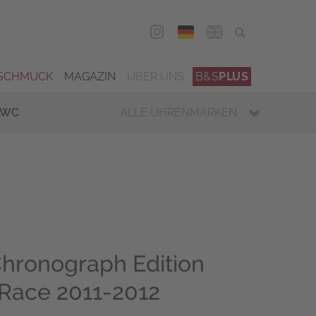
DEU
ENG
SCHMUCK
MAGAZIN
ÜBER UNS
B&S
PLUS
IWC
ALLE UHRENMARKEN
Chronograph Edition
Race 2011-2012