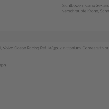
Sichtboden, kleine Sekunde,
verschraubte Krone, Schne
I, Volvo Ocean Racing Ref. IW3902 in titanium. Comes with orig
aph.