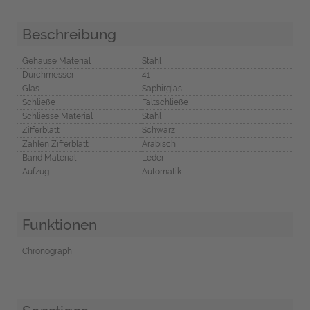
Beschreibung
Gehäuse Material
Stahl
Durchmesser
41
Glas
Saphirglas
Schließe
Faltschließe
Schliesse Material
Stahl
Zifferblatt
Schwarz
Zahlen Zifferblatt
Arabisch
Band Material
Leder
Aufzug
Automatik
Funktionen
Chronograph