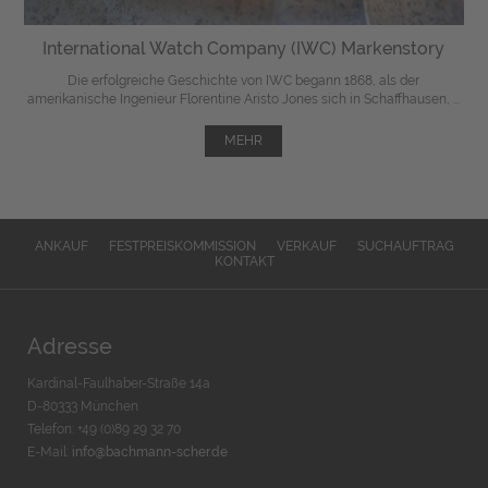
International Watch Company (IWC) Markenstory
Die erfolgreiche Geschichte von IWC begann 1868, als der
amerikanische Ingenieur Florentine Aristo Jones sich in Schaffhausen, ...
MEHR
ANKAUF
FESTPREISKOMMISSION
VERKAUF
SUCHAUFTRAG
KONTAKT
Adresse
Kardinal-Faulhaber-Straße 14a
D-80333 München
Telefon: +49 (0)89 29 32 70
E-Mail:
info@bachmann-scher.de