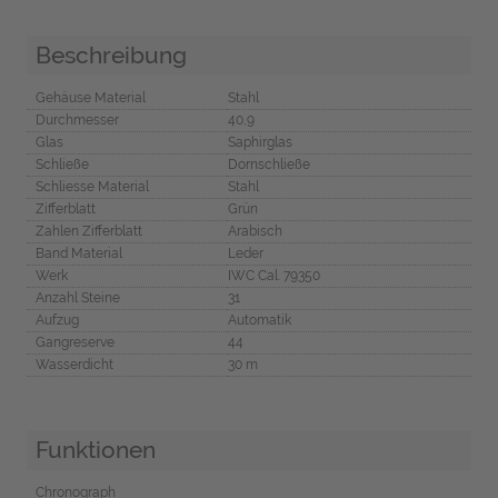
Beschreibung
Gehäuse Material
Stahl
Durchmesser
40,9
Glas
Saphirglas
Schließe
Dornschließe
Schliesse Material
Stahl
Zifferblatt
Grün
Zahlen Zifferblatt
Arabisch
Band Material
Leder
Werk
IWC Cal. 79350
Anzahl Steine
31
Aufzug
Automatik
Gangreserve
44
Wasserdicht
30 m
Funktionen
Chronograph