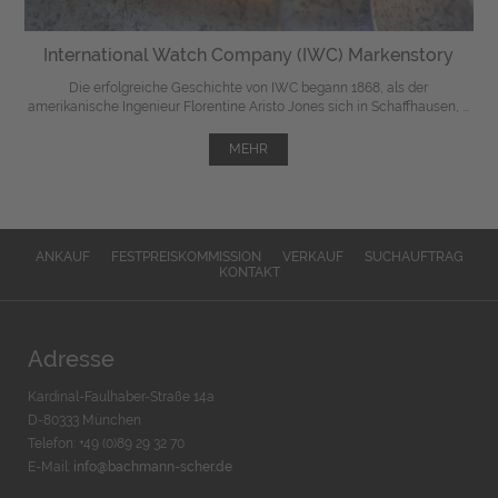
International Watch Company (IWC) Markenstory
Die erfolgreiche Geschichte von IWC begann 1868, als der
amerikanische Ingenieur Florentine Aristo Jones sich in Schaffhausen, ...
MEHR
ANKAUF
FESTPREISKOMMISSION
VERKAUF
SUCHAUFTRAG
KONTAKT
Adresse
Kardinal-Faulhaber-Straße 14a
D-80333 München
Telefon: +49 (0)89 29 32 70
E-Mail:
info@bachmann-scher.de