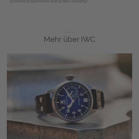
12 month of Bachmann and Scher's warranty!
Mehr über
IWC