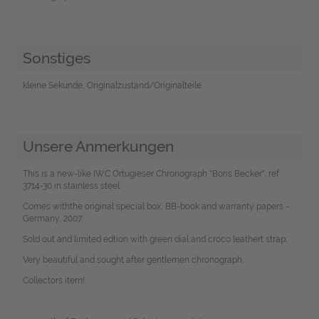
Sonstiges
kleine Sekunde, Originalzustand/Originalteile
Unsere Anmerkungen
This is a new-like IWC Ortugieser Chronograph "Boris Becker", ref.
3714-30 in stainless steel.
Comes withthe original special box, BB-book and warranty papers -
Germany, 2007.
Sold out and limited edtion with green dial and croco leathert strap.
Very beautiful and sought after gentlemen chronograph.
Collectors item!