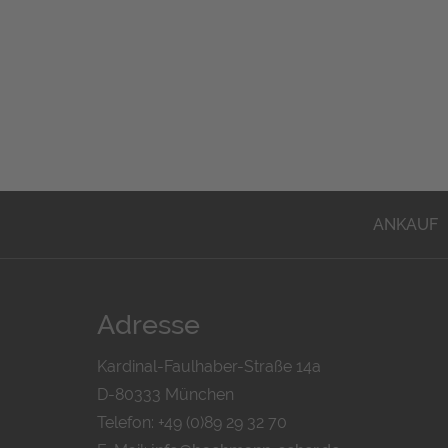
ANKAUF
Adresse
Kardinal-Faulhaber-Straße 14a
D-80333 München
Telefon: +49 (0)89 29 32 70