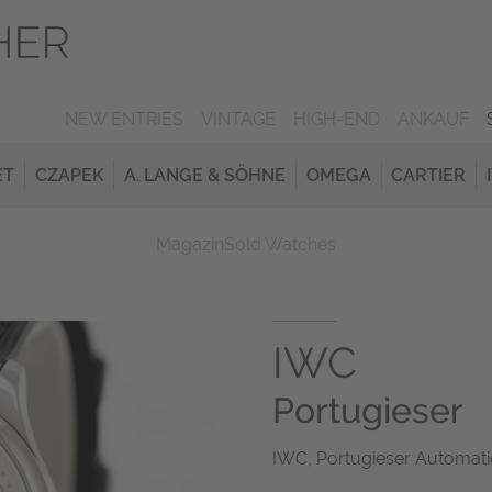
NEW ENTRIES
VINTAGE
HIGH-END
ANKAUF
ET
CZAPEK
A. LANGE & SÖHNE
OMEGA
CARTIER
Magazin
Sold Watches
IWC
Portugieser
IWC, Portugieser Automatic,