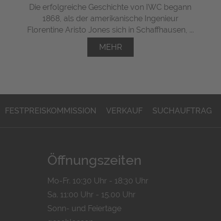
Die erfolgreiche Geschichte von IWC begann
1868, als der amerikanische Ingenieur
Florentine Aristo Jones sich in Schaffhausen, ...
MEHR
FESTPREISKOMMISSION
VERKAUF
SUCHAUFTRAG
Öffnungszeiten
Mo-Fr. 10:30 Uhr - 18:30 Uhr
Sa. 11:00 Uhr - 15.00 Uhr
Sonn- und Feiertage