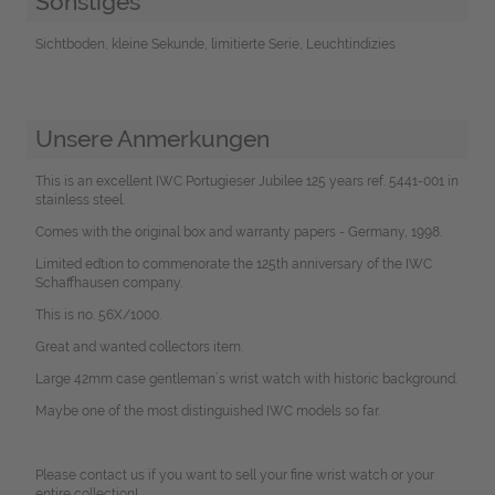
Sonstiges
Sichtboden, kleine Sekunde, limitierte Serie, Leuchtindizies
Unsere Anmerkungen
This is an excellent IWC Portugieser Jubilee 125 years ref. 5441-001 in
stainless steel.
Comes with the original box and warranty papers - Germany, 1998.
Limited edtion to commenorate the 125th anniversary of the IWC
Schaffhausen company.
This is no. 56X/1000.
Great and wanted collectors item.
Large 42mm case gentleman´s wrist watch with historic background.
Maybe one of the most distinguished IWC models so far.
Please contact us if you want to sell your fine wrist watch or your
entire collection!