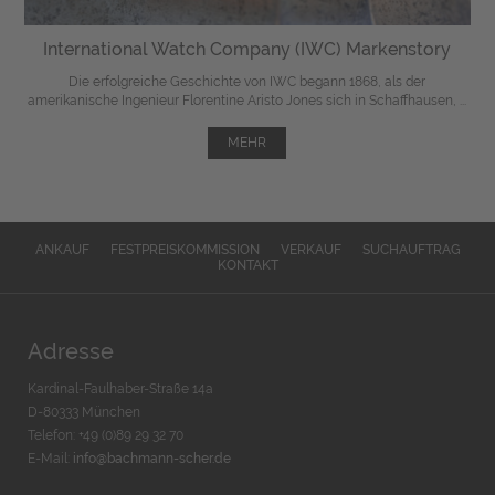
International Watch Company (IWC) Markenstory
Die erfolgreiche Geschichte von IWC begann 1868, als der
amerikanische Ingenieur Florentine Aristo Jones sich in Schaffhausen, ...
MEHR
ANKAUF
FESTPREISKOMMISSION
VERKAUF
SUCHAUFTRAG
KONTAKT
Adresse
Kardinal-Faulhaber-Straße 14a
D-80333 München
Telefon: +49 (0)89 29 32 70
E-Mail:
info@bachmann-scher.de