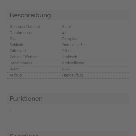
Beschreibung
Gehäuse Material
Stahl
Durchmesser
42
Glas
Plexiglas
Schließe
Dornschließe
Zifferblatt
Silber
Zahlen Zifferblatt
Arabisch
Band Material
Krokodilleder
Werk
9828
Aufzug
Handaufzug
Funktionen
-