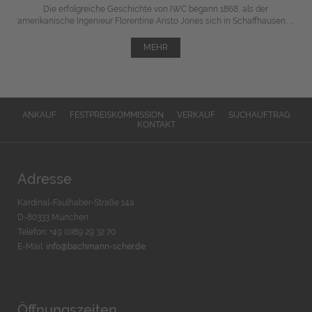
Die erfolgreiche Geschichte von IWC begann 1868, als der
amerikanische Ingenieur Florentine Aristo Jones sich in Schaffhausen, ...
MEHR
ANKAUF
FESTPREISKOMMISSION
VERKAUF
SUCHAUFTRAG
KONTAKT
Adresse
Kardinal-Faulhaber-Straße 14a
D-80333 München
Telefon: +49 (0)89 29 32 70
E-Mail:
info@bachmann-scher.de
Öffnungszeiten