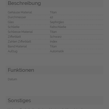
Beschreibung
Gehäuse Material
Titan
Durchmesser
42
Glas
Saphirglas
Schließe
Faltschließe
Schliesse Material
Titan
Zifferblatt
Schwarz
Zahlen Zifferblatt
Index
Band Material
Titan
Aufzug
Automatik
Funktionen
Datum
Sonstiges