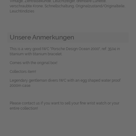
Vintage, Zentralsekunde, Leuchtzeiger, drehbare Lünette,
verschraubte Krone, Schnellschaltung, Originalzustand/Originalteile,
Leuchtindizies
Unsere Anmerkungen
This is a very good IWC "Porsche Design Ocean 2000", ref. 3504 in
titanium with titanium bracelet.
Comes with the original box!
Collectors item!
Legendary gentleman divers IWC with an egg shaped water proof
2000m case.
Please contact us if you want to sell your fine wrist watch or your
entire collection!