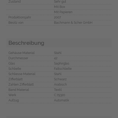
Zustand
Sehr gut
Mit Box
Mit Papieren
Produktionsjahr
2007
Besitz von
Bachmann & Scher GmbH
Beschreibung
Gehäuse Material
Stahl
Durchmesser
42
Glas
Saphirglas
Schließe
Faltschließe
Schliesse Material
Stahl
Zifferblatt
Schwarz
Zahlen Zifferblatt
Arabisch
Band Material
Textil
Werk
C.79320
Aufzug
Automatik