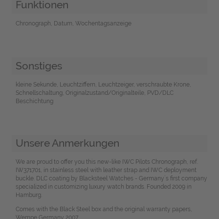
Funktionen
Chronograph, Datum, Wochentagsanzeige
Sonstiges
kleine Sekunde, Leuchtziffern, Leuchtzeiger, verschraubte Krone,
Schnellschaltung, Originalzustand/Originalteile, PVD/DLC
Beschichtung
Unsere Anmerkungen
We are proud to offer you this new-like IWC Pilots Chronograph, ref.
IW371701, in stainless steel with leather strap and IWC deployment
buckle. DLC coating by Blacksteel Watches - Germany`s first company
specialized in customizing luxury watch brands. Founded 2009 in
Hamburg.
Comes with the Black Steel box and the original warranty papers,
Wempe Germany 2007.