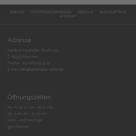
ANKAUF
FESTPREISKOMMISSION
VERKAUF
SUCHAUFTRAG
KONTAKT
Adresse
Kardinal-Faulhaber-Straße 14a
D-80333 München
Telefon: +49 (0)89 29 32 70
E-Mail:
info@bachmann-scher.de
Öffnungszeiten
Mo-Fr. 10:30 Uhr - 18:30 Uhr
Sa. 11:00 Uhr - 15.00 Uhr
Sonn- und Feiertage
geschlossen