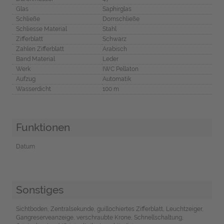
Glas
Saphirglas
Schließe
Dornschließe
Schliesse Material
Stahl
Zifferblatt
Schwarz
Zahlen Zifferblatt
Arabisch
Band Material
Leder
Werk
IWC Pellaton
Aufzug
Automatik
Wasserdicht
100 m
Funktionen
Datum
Sonstiges
Sichtboden, Zentralsekunde, guillochiertes Zifferblatt, Leuchtzeiger,
Gangreserveanzeige, verschraubte Krone, Schnellschaltung,