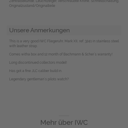
Zentralsekunde, Leuchtzeiger, verschraubte Krone, Schnellschaltung,
Originalzustand/Originalteile
Unsere Anmerkungen
This is a very good IWC Fliegeruhr, Mark XII, ref. 3241 in stainless steel
with leather strap.
Comes witha box and 12 month of Bachmann & Scher`s warranty!
Long discontinued collectors model!
Has got a fine JLC caliber build in.
Legendary gentleman´s pilots watch?
Mehr über
IWC