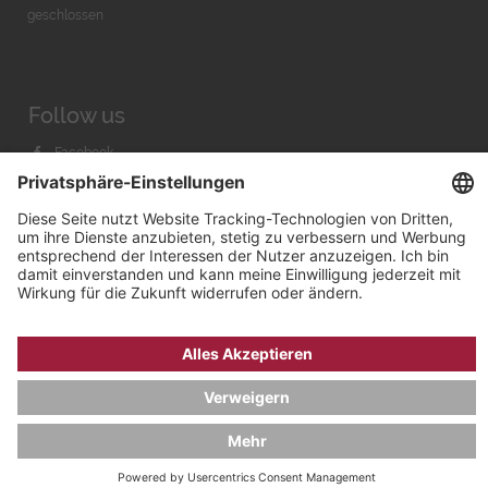
geschlossen
Follow us
Facebook
Instagram
Youtube
© 2026 by
Bachmann & Scher GmbH / Watchandco GmbH
DATENSCHUTZ
IMPRESSUM
VERSANDKOSTEN
AGB & WIDERRUF
COOKIE-EINSTELLUNGEN