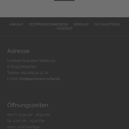
ANKAUF
FESTPREISKOMMISSION
VERKAUF
SUCHAUFTRAG
KONTAKT
Adresse
Kardinal-Faulhaber-Straße 14a
D-80333 München
Telefon: +49 (0)89 29 32 70
E-Mail:
info@bachmann-scher.de
Öffnungszeiten
Mo-Fr. 10:30 Uhr - 18:30 Uhr
Sa. 11:00 Uhr - 15.00 Uhr
Sonn- und Feiertage