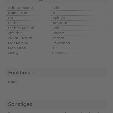
Gehäuse Material
Stahl
Durchmesser
36
Glas
Saphirglas
Schließe
Dornschließe
Schliesse Material
Stahl
Zifferblatt
Schwarz
Zahlen Zifferblatt
Arabisch
Band Material
Krokodilleder
Basis Kaliber
JLC
Aufzug
Automatik
Funktionen
Datum
Sonstiges