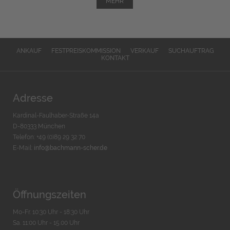
MEHR
ANKAUF
FESTPREISKOMMISSION
VERKAUF
SUCHAUFTRAG
KONTAKT
Adresse
Kardinal-Faulhaber-Straße 14a
D-80333 München
Telefon: +49 (0)89 29 32 70
E-Mail:
info@bachmann-scher.de
Öffnungszeiten
Mo-Fr. 10:30 Uhr - 18:30 Uhr
Sa. 11:00 Uhr - 15.00 Uhr