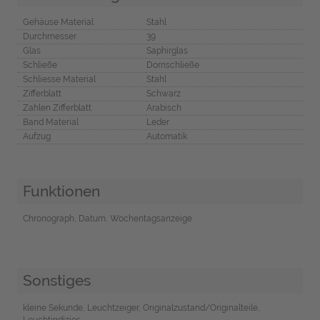
Gehäuse Material
Stahl
Durchmesser
39
Glas
Saphirglas
Schließe
Dornschließe
Schliesse Material
Stahl
Zifferblatt
Schwarz
Zahlen Zifferblatt
Arabisch
Band Material
Leder
Aufzug
Automatik
Funktionen
Chronograph, Datum, Wochentagsanzeige
Sonstiges
kleine Sekunde, Leuchtzeiger, Originalzustand/Originalteile,
Leuchtindizies