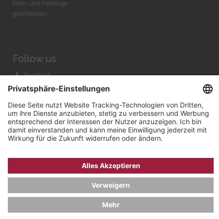
Sonn- und Feiertage
geschlossen
Follow us
Facebook
Instagram
Youtube
© 2026 by
Bachmann & Scher GmbH / Watchandco GmbH
DATENSCHUTZ
IMPRESSUM
VERSANDKOSTEN
AGB & WIDERRUF
COOKIE-EINSTELLUNGEN