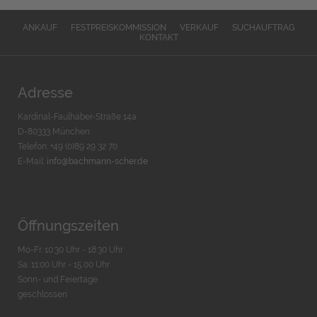
ANKAUF
FESTPREISKOMMISSION
VERKAUF
SUCHAUFTRAG
KONTAKT
Adresse
Kardinal-Faulhaber-Straße 14a
D-80333 München
Telefon: +49 (0)89 29 32 70
E-Mail:
info@bachmann-scher.de
Öffnungszeiten
Mo-Fr. 10:30 Uhr - 18:30 Uhr
Sa. 11:00 Uhr - 15.00 Uhr
Sonn- und Feiertage
geschlossen