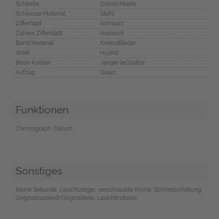
Schließe
Dornschließe
Schliesse Material
Stahl
Zifferblatt
Schwarz
Zahlen Zifferblatt
Arabisch
Band Material
Krokodilleder
Werk
Hyprid
Basis Kaliber
Jaeger leCoultre
Aufzug
Quarz
Funktionen
Chronograph, Datum
Sonstiges
kleine Sekunde, Leuchtzeiger, verschraubte Krone, Schnellschaltung,
Originalzustand/Originalteile, Leuchtindizies