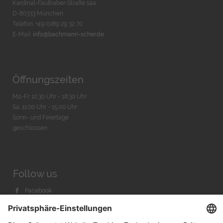
Kardinal-Faulhaber-Straße 14a
D-80333 München
Telefon: +49 (0)89 29 32 70
E-Mail:
info@bachmann-scher.de
Öffnungszeiten
Mo-Fr. 10:30 Uhr - 18:30 Uhr
Sa. 11:00 Uhr - 15.00 Uhr
Sonn- und Feiertage
geschlossen
Follow us
Facebook
Instagram
Youtube