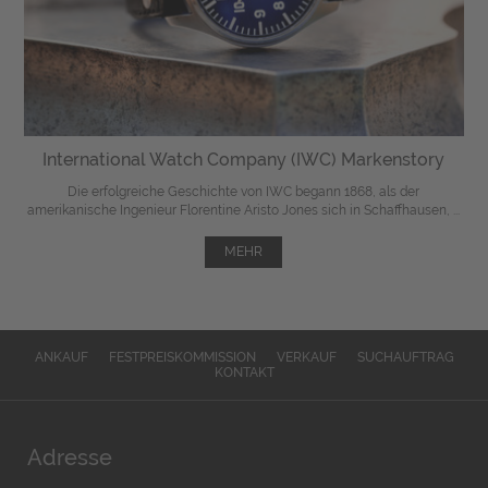
International Watch Company (IWC) Markenstory
Die erfolgreiche Geschichte von IWC begann 1868, als der
amerikanische Ingenieur Florentine Aristo Jones sich in Schaffhausen, ...
MEHR
ANKAUF
FESTPREISKOMMISSION
VERKAUF
SUCHAUFTRAG
KONTAKT
Adresse