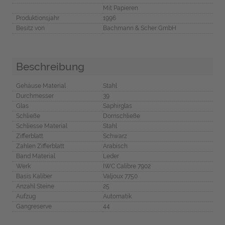
Mit Papieren
Produktionsjahr
1996
Besitz von
Bachmann & Scher GmbH
Beschreibung
Gehäuse Material
Stahl
Durchmesser
39
Glas
Saphirglas
Schließe
Dornschließe
Schliesse Material
Stahl
Zifferblatt
Schwarz
Zahlen Zifferblatt
Arabisch
Band Material
Leder
Werk
IWC Calibre 7902
Basis Kaliber
Valjoux 7750
Anzahl Steine
25
Aufzug
Automatik
Gangreserve
44