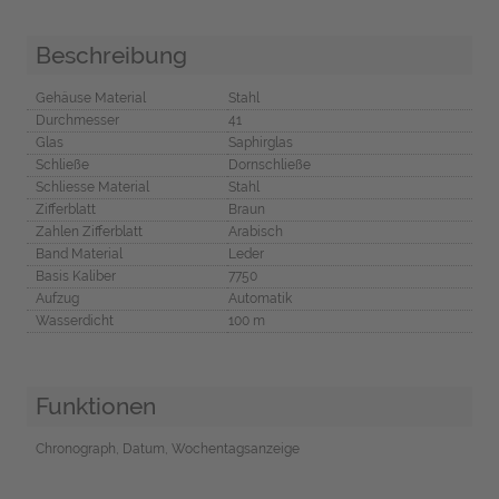
Beschreibung
Gehäuse Material
Stahl
Durchmesser
41
Glas
Saphirglas
Schließe
Dornschließe
Schliesse Material
Stahl
Zifferblatt
Braun
Zahlen Zifferblatt
Arabisch
Band Material
Leder
Basis Kaliber
7750
Aufzug
Automatik
Wasserdicht
100 m
Funktionen
Chronograph, Datum, Wochentagsanzeige