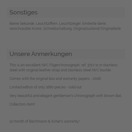
Sonstiges
kleine Sekunde, Leuchtziffern, Leuchtzeiger, limitierte Serie,
verschraubte Krone, Schnellschaltung, Originalzustand/Originalteile
Unsere Anmerkungen
This is an excellent IWC Fligerchronograph, ref. 3717-11 in stainless
steel with original leather strap and stainless steel IWC buckle.
Comes with the original box and warranty papers - 2006.
Limited edtion of only 1680 pieces - sold out
Very beautiful and elegant gentleman's chronograph with brown dial.
Collectors item!
12 month of Bachmann & Scher's warranty!