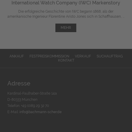
International Watch Company (IWC) Markenstory
Die erfolgreiche Geschichte von IWC begann 1868, als der
amerikanische Ingenieur Florentine Aristo Jones sich in Schaffhausen, ...
MEHR
ANKAUF
FESTPREISKOMMISSION
VERKAUF
SUCHAUFTRAG
KONTAKT
Adresse
Kardinal-Faulhaber-Straße 14a
D-80333 München
Telefon: +49 (0)89 29 32 70
E-Mail:
info@bachmann-scher.de