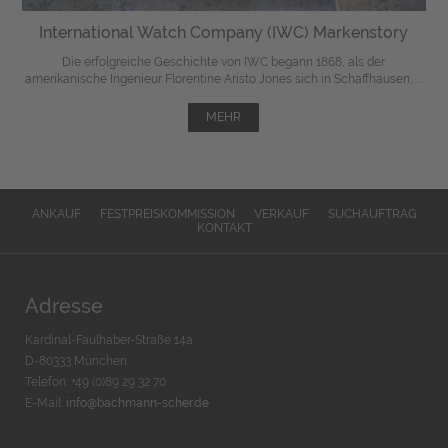
International Watch Company (IWC) Markenstory
Die erfolgreiche Geschichte von IWC begann 1868, als der
amerikanische Ingenieur Florentine Aristo Jones sich in Schaffhausen, ...
MEHR
ANKAUF
FESTPREISKOMMISSION
VERKAUF
SUCHAUFTRAG
KONTAKT
Adresse
Kardinal-Faulhaber-Straße 14a
D-80333 München
Telefon: +49 (0)89 29 32 70
E-Mail:
info@bachmann-scher.de