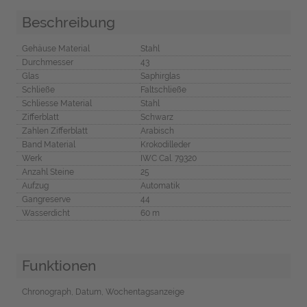
Beschreibung
Gehäuse Material
Stahl
Durchmesser
43
Glas
Saphirglas
Schließe
Faltschließe
Schliesse Material
Stahl
Zifferblatt
Schwarz
Zahlen Zifferblatt
Arabisch
Band Material
Krokodilleder
Werk
IWC Cal. 79320
Anzahl Steine
25
Aufzug
Automatik
Gangreserve
44
Wasserdicht
60 m
Funktionen
Chronograph, Datum, Wochentagsanzeige