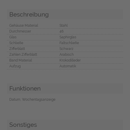
Beschreibung
Gehäuse Material
Stahl
Durchmesser
46
Glas
Saphirglas
Schließe
Faltschließe
Zifferblatt
Schwarz
Zahlen Zifferblatt
Arabisch
Band Material
Krokodilleder
Aufzug
Automatik
Funktionen
Datum, Wochentagsanzeige
Sonstiges