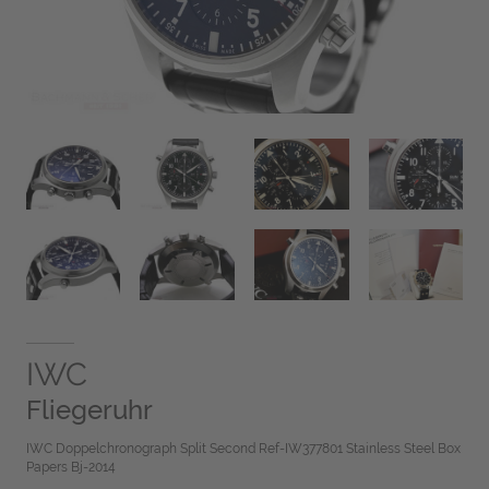
IWC
Fliegeruhr
IWC Doppelchronograph Split Second Ref-IW377801 Stainless Steel Box
Papers Bj-2014