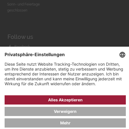
Sonn- und Feiertage
geschlossen
Follow us
Facebook
Instagram
Youtube
© 2026 by
Bachmann & Scher GmbH / Watchandco GmbH
DATENSCHUTZ
IMPRESSUM
VERSANDKOSTEN
AGB & WIDERRUF
COOKIE-EINSTELLUNGEN