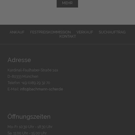
MEHR
ANKAUF
FESTPREISKOMMISSION
VERKAUF
SUCHAUFTRAG
KONTAKT
Adresse
Kardinal-Faulhaber-Straße 14a
D-80333 München
Telefon: +49 (0)89 29 32 70
E-Mail:
info@bachmann-scher.de
Öffnungszeiten
Mo-Fr. 10:30 Uhr - 18:30 Uhr
Sa. 11:00 Uhr - 15.00 Uhr