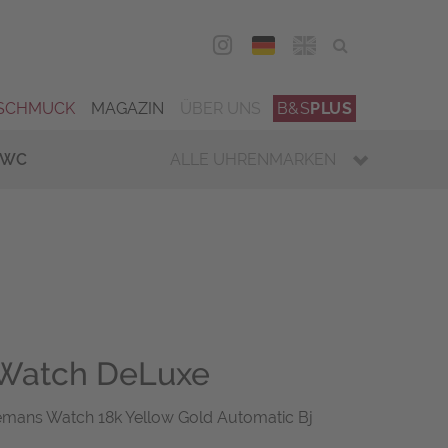
DEU
ENG
SCHMUCK
MAGAZIN
ÜBER UNS
B&S
PLUS
IWC
ALLE UHRENMARKEN
Watch DeLuxe
emans Watch 18k Yellow Gold Automatic Bj