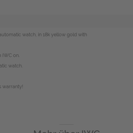
automatic watch, in 18k yellow gold with
m IWC on.
tic watch.
 warranty!