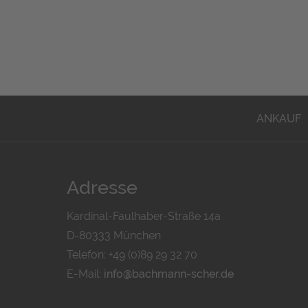
ANKAUF
Adresse
Kardinal-Faulhaber-Straße 14a
D-80333 München
Telefon: +49 (0)89 29 32 70
E-Mail:
info@bachmann-scher.de