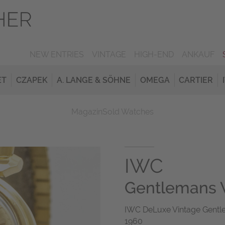
NEW ENTRIES
VINTAGE
HIGH-END
ANKAUF
ET
CZAPEK
A. LANGE & SÖHNE
OMEGA
CARTIER
Magazin
Sold Watches
IWC
Gentlemans 
IWC DeLuxe Vintage Gentl
1960