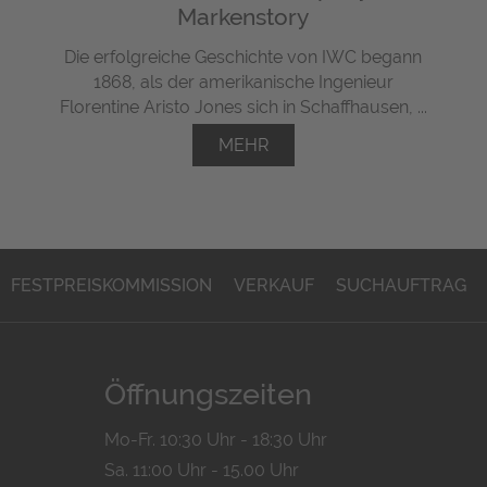
Markenstory
Die erfolgreiche Geschichte von IWC begann
1868, als der amerikanische Ingenieur
Florentine Aristo Jones sich in Schaffhausen, ...
MEHR
FESTPREISKOMMISSION
VERKAUF
SUCHAUFTRAG
Öffnungszeiten
Mo-Fr. 10:30 Uhr - 18:30 Uhr
Sa. 11:00 Uhr - 15.00 Uhr