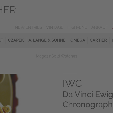
NEW ENTRIES
VINTAGE
HIGH-END
ANKAUF
ET
CZAPEK
A. LANGE & SÖHNE
OMEGA
CARTIER
Magazin
Sold Watches
IWC
Da Vinci Ewi
Chronograph