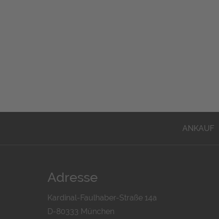
ANKAUF
Adresse
Kardinal-Faulhaber-Straße 14a
D-80333 München