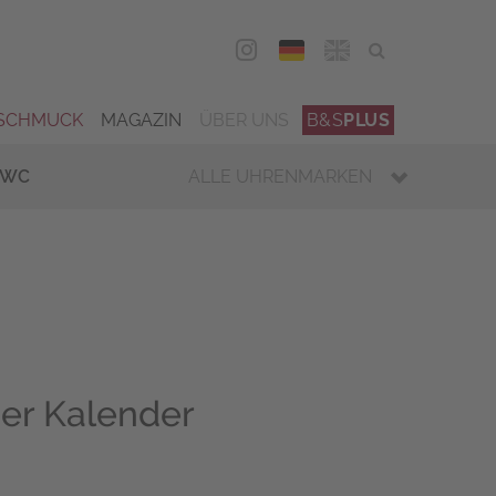
DEU
ENG
SCHMUCK
MAGAZIN
ÜBER UNS
B&S
PLUS
IWC
ALLE UHRENMARKEN
ger Kalender