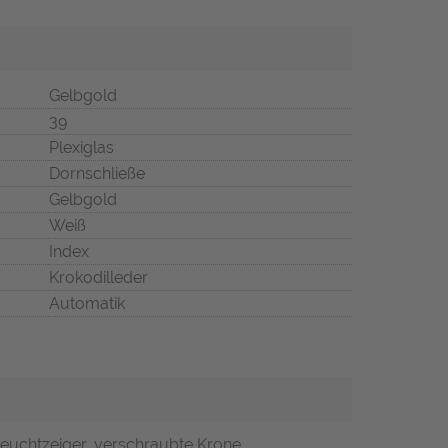
Gelbgold
39
Plexiglas
Dornschließe
Gelbgold
Weiß
Index
Krokodilleder
Automatik
Leuchtzeiger, verschraubte Krone,