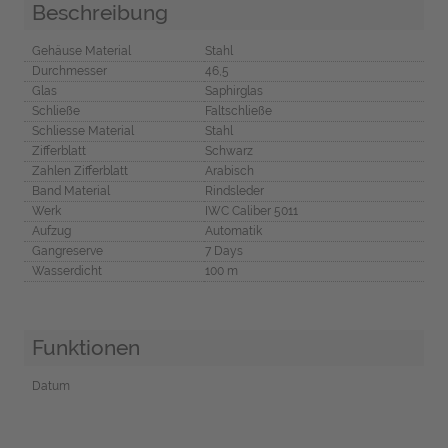
Beschreibung
Gehäuse Material
Stahl
Durchmesser
46,5
Glas
Saphirglas
Schließe
Faltschließe
Schliesse Material
Stahl
Zifferblatt
Schwarz
Zahlen Zifferblatt
Arabisch
Band Material
Rindsleder
Werk
IWC Caliber 5011
Aufzug
Automatik
Gangreserve
7 Days
Wasserdicht
100 m
Funktionen
Datum