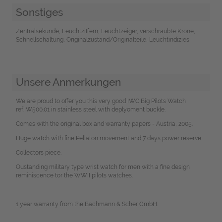
Sonstiges
Zentralsekunde, Leuchtziffern, Leuchtzeiger, verschraubte Krone,
Schnellschaltung, Originalzustand/Originalteile, Leuchtindizies
Unsere Anmerkungen
We are proud to offer you this very good IWC Big Pilots Watch
ref.IW500.01 in stainless steel with deplyoment buckle.
Comes with the original box and warranty papers - Austria, 2005.
Huge watch with fine Pellaton movement and 7 days power reserve.
Collectors piece.
Oustanding military type wrist watch for men with a fine design
reminiscence tor the WWII pilots watches.
1 year warranty from the Bachmann & Scher GmbH.