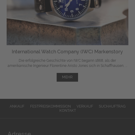
International Watch Company (IWC) Markenstory
Die erfolgreiche Geschichte von IWC begann 1868, als der
amerikanische Ingenieur Florentine Aristo Jones sich in Schaffhausen, ...
MEHR
ANKAUF
FESTPREISKOMMISSION
VERKAUF
SUCHAUFTRAG
KONTAKT
Adresse