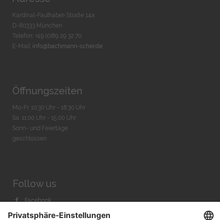
Kardinal-Faulhaber-Straße 14a
D-80333 München
Telefon: +49 (0)89 29 32 70
E-Mail:
info@bachmann-scher.de
Öffnungszeiten
Mo-Fr. 10:30 Uhr - 18:30 Uhr
Sa. 11:00 Uhr - 15.00 Uhr
Sonn- und Feiertage
geschlossen
Follow us
Facebook
Instagram