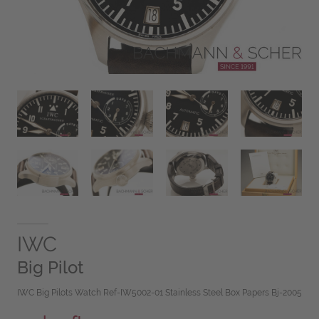
IWC
Big Pilot
IWC Big Pilots Watch Ref-IW5002-01 Stainless Steel Box Papers Bj-2005