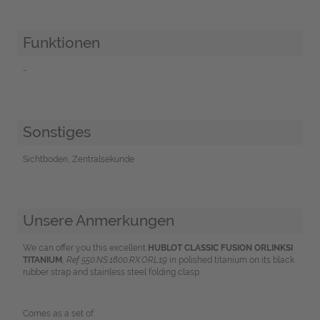
Funktionen
-
Sonstiges
Sichtboden, Zentralsekunde
Unsere Anmerkungen
We can offer you this excellent
HUBLOT CLASSIC FUSION ORLINKSI
TITANIUM
,
Ref 550.NS.1800.RX.ORL19
in polished titanium on its black
rubber strap and stainless steel folding clasp.
Comes as a set of: