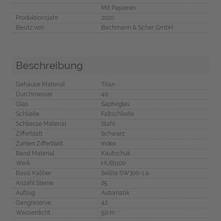
Mit Papieren
Produktionsjahr
2020
Besitz von
Bachmann & Scher GmbH
Beschreibung
Gehäuse Material
Titan
Durchmesser
40
Glas
Saphirglas
Schließe
Faltschließe
Schliesse Material
Stahl
Zifferblatt
Schwarz
Zahlen Zifferblatt
Index
Band Material
Kautschuk
Werk
HUB1100
Basis Kaliber
Sellita SW300-1 a
Anzahl Steine
25
Aufzug
Automatik
Gangreserve
42
Wasserdicht
50 m