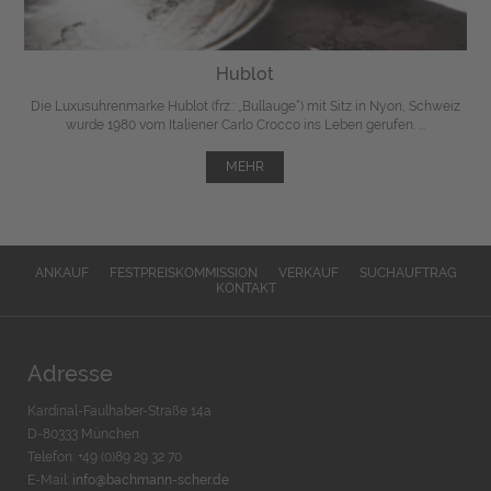
Hublot
Die Luxusuhrenmarke Hublot (frz.: „Bullauge“) mit Sitz in Nyon, Schweiz
wurde 1980 vom Italiener Carlo Crocco ins Leben gerufen. ...
MEHR
ANKAUF
FESTPREISKOMMISSION
VERKAUF
SUCHAUFTRAG
KONTAKT
Adresse
Kardinal-Faulhaber-Straße 14a
D-80333 München
Telefon: +49 (0)89 29 32 70
E-Mail:
info@bachmann-scher.de